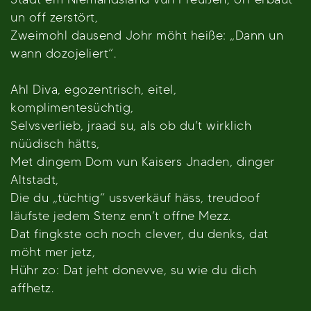
un off zerstört,
Zweimohl dausend Johr möht heiße: „Dann un
wann dozojeliert“.
Ahl Diva, egozentrisch, eitel,
komplimentesüchtig,
Selvsverlieb, jraad su, als ob du’t wirklich
nüüdisch hätts,
Met dingem Dom vun Kaisers Jnaden, dinger
Altstadt,
Die du „tüchtig“ ussverkäuf häss, treudoof
läufste jedem Stenz enn’t offne Mezz.
Dat fingkste och noch clever, du denks, dat
möht mer jetz,
Hühr zo: Dat jeht donevve, su wie du dich
affhetz.