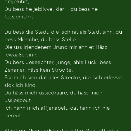
ömjeluhrt,
Du bess he jeblivve, klar – du bess he
fessjemuhrt.
Du bess die Stadt, die ’sch nit als Stadt sinn, du
bess Minsche, du bess Stelle,
Die uss irjendenem Jrund mir ahn et Häzz
jewaaße sinn.
Du bess Jeseechter, junge, ahle Lück, bess
Zemmer, häss kein Strooße,
Für mich sinn dat alles Strecke, die ’sch erlevve
sick ich Kind.
Du häss mich ussjedraare, du häss mich
ussjespeut,
Ich hann mich affjenabelt, dat hann ich nie
bereut.
Stadt em Niemandsland vun Preußen, off erbaut