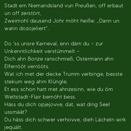
Stadt em Niemandsland vun Preußen, off erbaut
un off zerstört,
Zweimohl dausend Johr möht heiße: „Dann un
wann dozojeliert“.
Do ’ss unsre Karneval, enn däm du – zur
Unkenntlichkeit verstümmelt –
Dich ahn Bonze ranschmieß, Ostermann ahn
Elferrööt verrööts.
Wat ich met der decke Trumm verbinge, besste
stekum weg ahm Klüngle,
Et ess schon hatt met ahnzesinn, wie du öm
Weltstadt-Flair bemöht bess.
Häss du dich opjejovve, dat, wat ding Seel
ussmäät?
Du häss dich schwer verhovve, dieh Lächeln wirk
jequält.