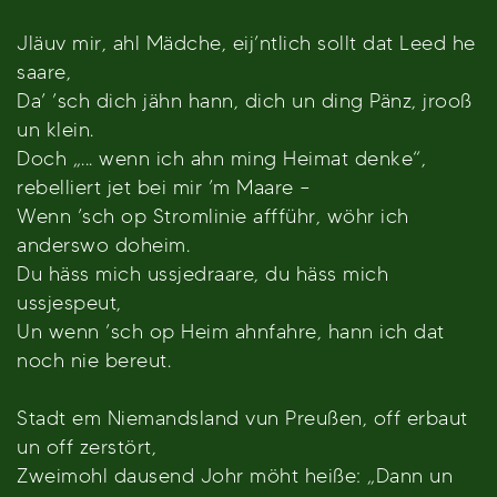
Jläuv mir, ahl Mädche, eij’ntlich sollt dat Leed he
saare,
Da’ ’sch dich jähn hann, dich un ding Pänz, jrooß
un klein.
Doch „... wenn ich ahn ming Heimat denke“,
rebelliert jet bei mir ’m Maare –
Wenn ’sch op Stromlinie affführ, wöhr ich
anderswo doheim.
Du häss mich ussjedraare, du häss mich
ussjespeut,
Un wenn ’sch op Heim ahnfahre, hann ich dat
noch nie bereut.
Stadt em Niemandsland vun Preußen, off erbaut
un off zerstört,
Zweimohl dausend Johr möht heiße: „Dann un