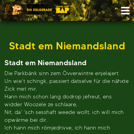
Skip
Nav
to
content
Stadt em Niemandsland
Stadt em Niemandsland
Die Parkbänk sinn zem Övverwintre enjelajert
Un wie’t schingk, passiert datselve für die nähxte
Zick met mir.
Hann mich schon lang dodrop jefreut, ens
widder Woozele ze schlaare,
Nit, da’ ’sch sesshaft weede wollt, ich will mich
opwärme bei dir.
Ich hann mich römjedrivve, ich hann mich