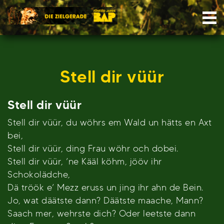
Skip
Nav
to
content
Stell dir vüür
Stell dir vüür
Stell dir vüür, du wöhrs em Wald un hätts en Axt
bei,
Stell dir vüür, ding Frau wöhr och dobei.
Stell dir vüür, ’ne Kääl köhm, jööv ihr
Schokolädche,
Dä tröök e’ Mezz eruss un jing ihr ahn de Bein.
Jo, wat däätste dann? Däätste maache, Mann?
Saach mer, wehrste dich? Oder leetste dann