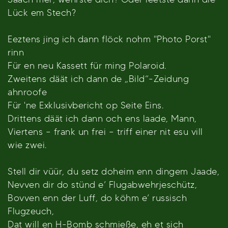
Lück em Stech?
Eeztens jing ich dann flöck nohm "Photo Porst"
rinn
Für en neu Kassett für ming Polaroid.
Zweitens däät ich dann de „Bild“-Zeidung
ahnroofe
Für 'ne Exklusivbericht op Seite Eins.
Drittens däät ich dann och ens laade, Mann,
Viertens – frank un frei – triff einer nit esu vill
wie zwei.
Stell dir vüür, du setz doheim enn dingem Jaade,
Nevven dir do stünd e’ Flugabwehrjeschütz,
Bovven enn der Luff, do köhm e’ russisch
Flugzeuch,
Dat will en H-Bomb schmieße, eh et sich