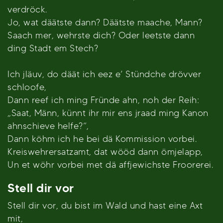
verdröck.
Jo, wat däätste dann? Däätste maache, Mann?
Saach mer, wehrste dich? Oder leetste dann
ding Stadt em Stech?
Ich jläuv, do däät ich eez e’ Stündche drövver
schloofe,
Dann reef ich ming Fründe ahn, noh der Reih:
„Saat, Männ, künnt ihr mir ens jraad ming Kanon
ahnschieve helfe?“,
Dann köhm ich he bei dä Kommission vorbei.
Kreiswehrersatzamt, dat wööd dann ömjelapp,
Un et wöhr vorbei met dä affjewichste Froorerei.
Stell dir vor
Stell dir vor, du bist im Wald und hast eine Axt
mit,