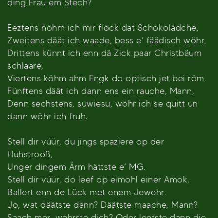
ding Frau em Stech?
Eeztens nöhm ich mir flöck dat Schokolädche,
Zweitens däät ich waade, bess e’ fäädisch wöhr,
Drittens künnt ich enn dä Zick paar Christbäum
schlaare,
Viertens köhm ahm Engk do optisch jet bei röm.
Fünftens däät ich dann ens ein rauche, Mann,
Denn sechstens, suwiesu, wöhr ich se quitt un
dann wöhr ich fruh.
Stell dir vüür, du jings spaziere op der
Huhstrooß,
Unger dingem Ärm hättste e’ MG.
Stell dir vüür, do leef op eimohl einer Amok,
Ballert enn de Lück met enem Jewehr.
Jo, wat däätste dann? Däätste maache, Mann?
Saach mer, wehrste dich? Oder leetste dann die