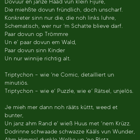
Dovüür en janze Hääd vun klein Fijure,
Die miehßte dovun fründlich, doch unscharf.
Konkreter sinn nur die, die noh links luhre,
Schematisch, wer nur ’m Schatte blieve darf.
Paar dovun op Trömmre
Un e’ paar dovun em Wald,
Paar dovun sinn Kinder
Un nur winnije richtig alt.
Triptychon – wie ’ne Comic, detailliert un
minutiös.
Triptychon – wie e’ Puzzle, wie e’ Rätsel, unjelös.
Je mieh mer dann noh rääts küttt, weed et
bunter,
Un janz ahm Rand e’ wieß Huus met ’nem Krüzz.
Dodrinne schwaade schwazze Kääls vun Wunder,
Ahm Himmel dunkle Wolke un ’ne Bletz.