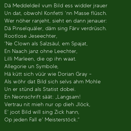
Dä Meddeldeil vum Bild ess widder jrauer
Un dat, obwohl Konfetti ‘nn Masse flüsch.
Wer nöher ranjeht, sieht en dann jenauer:
Dä Pinselquäler, däm sing Färv verdrüsch.
Rootlose Jeseechter,
’Ne Clown als Salzsäul, em Spajat,
En Naach janz ohne Leechter,
Lilli Marleen, die op ihn waat.
Allegorie un Symbole,
Hä kütt sich vüür wie Dorian Gray –
Als wöhr dat Bild sich selvs ahm Mohle
Un er stünd als Statist dobei.
En Neonschrift säät: „Langsam!
Vertrau nit mieh nur op dieh Jlöck,
E’ joot Bild will sing Zick hann,
Op jeden Fall e’ Meisterstöck.“