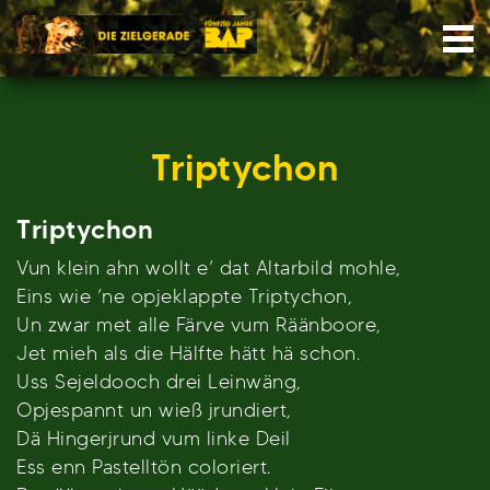
Skip
Nav
to
content
Triptychon
Triptychon
Vun klein ahn wollt e’ dat Altarbild mohle,
Eins wie ’ne opjeklappte Triptychon,
Un zwar met alle Färve vum Räänboore,
Jet mieh als die Hälfte hätt hä schon.
Uss Sejeldooch drei Leinwäng,
Opjespannt un wieß jrundiert,
Dä Hingerjrund vum linke Deil
Ess enn Pastelltön coloriert.