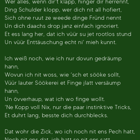
Wer alles, wenn dir’t klapp, hinger dir herrennt,
Ding Schulder klopp, wer dich nit all hofiert,
Sich ohne ruut ze weede dinge Fründ nennt
Un dich daachs drop janz einfach ignoriert.
Et ess lang her, dat ich vüür su jet rootlos stund
Un vüür Enttäuschung echt ni’ mieh kunnt.
Ich weiß noch, wie ich nur dovun gedräump
hann,
Wovun ich nit woss, wie ’sch et sööke sollt,
Vüür lauter Söökerei et Finge jlatt versäump
hann,
Un övverhaup, wat ich wo finge wollt.
’Ne Kopp voll Nix, nur die paar instinktive Tricks,
Et duhrt lang, besste dich durchblecks.
Dat wohr die Zick, wo ich noch nit ens Pech hatt,
Noch nit ens dat, ich hatt se nit ens satt.