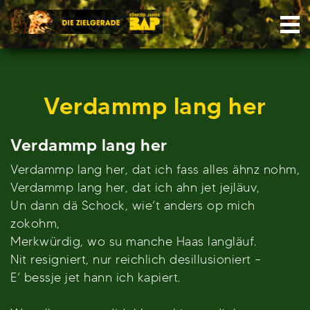
Skip
Nav
to
content
Verdammp lang her
Verdammp lang her
Verdammp lang her, dat ich fass alles ähnz nohm,
Verdammp lang her, dat ich ahn jet jejläuv,
Un dann dä Schock, wie’t anders op mich
zokohm,
Merkwürdig, wo su manche Haas langläuf.
Nit resigniert, nur reichlich desillusioniert –
E’ bessje jet hann ich kapiert.