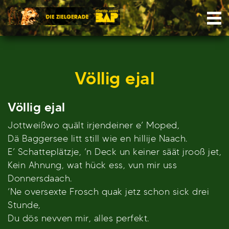
Skip
Nav
to
content
Völlig ejal
Völlig ejal
Jottweißwo quält irjendeiner e’ Moped,
Dä Baggersee litt still wie en hillije Naach.
E’ Schatteplätzje, ’n Deck un keiner säät jrooß jet,
Kein Ahnung, wat hück ess, vun mir uss
Donnersdaach.
’Ne oversexte Frosch quak jetz schon sick drei
Stunde,
Du dös nevven mir, alles perfekt.