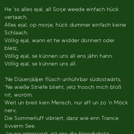
He ’ss alles ejal, all Sorje weede einfach hück
vertaach,
Alles ejal, op morje, hück dummer einfach keine
Schlaach.
Völlig ejal, wann et he widder donnert oder
bletz,
Völlig ejal, se künnen uns all ens jähn hann.
Völlig ejal, se künnen uns all.
’Ne Düsenjääjer flüsch unhührbar südostwärts,
’Ne wieße Striefe blieht, jetz frooch mich bloß
nit, woröm.
Weit un breit kein Mensch, nur aff un zo ’n Möck
nerv,
Die Sommerluff vibriert, danz wie enn Trance
övverm See.
Jar nix intressiert, nit ens die bloodichste