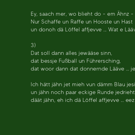
Ey, saach mer, wo blieht do - em Ähnz -
Nur Schaffe un Raffe un Hooste un Hast
un donoh dä Löffel affjevve ... Wat e Lää
3)
Dat soll dann alles jewääse sinn,
dat bessje Fußball un Führersching,
dat woor dann dat donnernde Lääve ... j
Ich hätt jähn jet mieh vun dämm Blau jes
un jähn noch paar eckige Runde jedrieht
däät jähn, eh ich dä Löffel affjevve ... eez