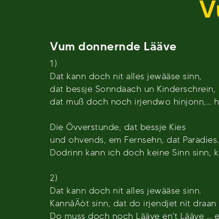
V
Vum donnernde Lääve
1)
Dat kann doch nit alles jewääse sinn,
dat bessje Sonndaach un Kinderschrein,
dat muß doch noch irjendwo hinjonn,... h
Die Övverstunde, dat bessje Kies
und ohvends, em Fernsehn, dat Paradies.
Dodrinn kann ich doch keine Sinn sinn, k
2)
Dat kann doch nit alles jewääse sinn.
KannâÄòt sinn, dat do irjendjet nit draa
Do muss doch noch Lääve en't Lääve ... e