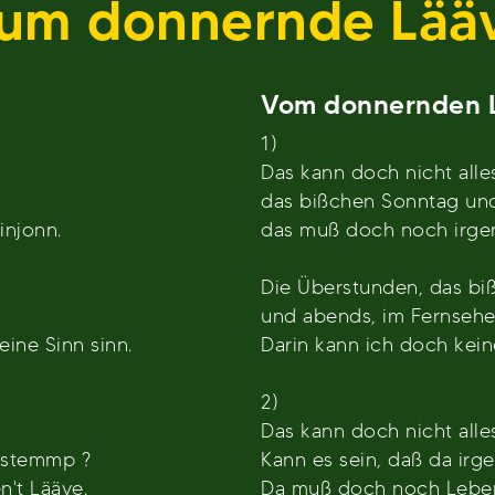
um donnernde Lää
Vom donnernden 
1)
Das kann doch nicht alle
das bißchen Sonntag und
injonn.
das muß doch noch irge
Die Überstunden, das biß
und abends, im Fernsehen
eine Sinn sinn.
Darin kann ich doch kein
2)
Das kann doch nicht alle
n stemmp ?
Kann es sein, daß da irg
n't Lääve.
Da muß doch noch Leben