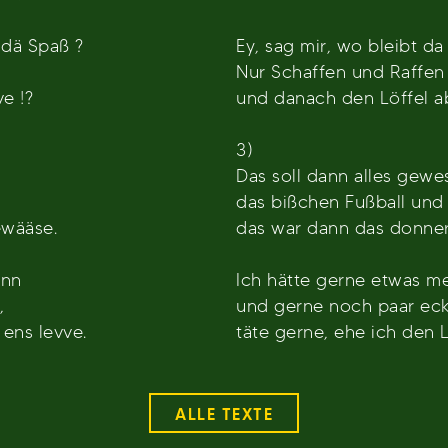
 dä Spaß ?
Ey, sag mir, wo bleibt da
Nur Schaffen und Raffen
ve !?
und danach den Löffel a
3)
Das soll dann alles gewe
das bißchen Fußball und 
ewääse.
das war dann das donner
inn
Ich hätte gerne etwas m
,
und gerne noch paar ec
 ens levve.
täte gerne, ehe ich den L
ALLE TEXTE