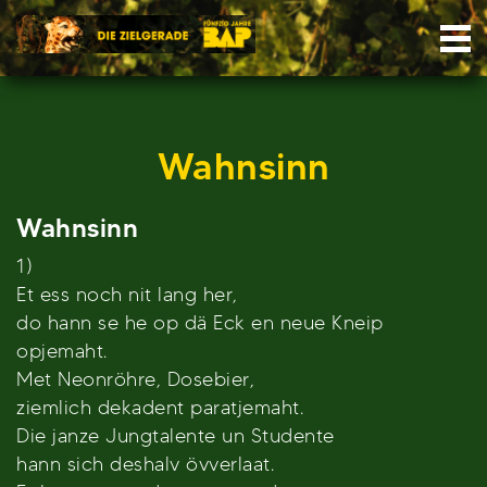
Skip
Nav
to
content
Wahnsinn
Wahnsinn
1)
Et ess noch nit lang her,
do hann se he op dä Eck en neue Kneip
opjemaht.
Met Neonröhre, Dosebier,
ziemlich dekadent paratjemaht.
Die janze Jungtalente un Studente
hann sich deshalv övverlaat.