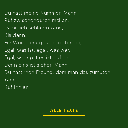
Du hast meine Nummer, Mann,
Ruf zwischendurch mal an,
Damit ich schlafen kann,
Bis dann.
Ein Wort genügt und ich bin da,
Egal, was ist, egal, was war,
Egal, wie spät es ist, ruf an,
Denn eins ist sicher, Mann:
Du hast ’nen Freund, dem man das zumuten
kann.
Ruf ihn an!
ALLE TEXTE