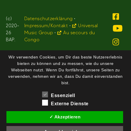
(c)
Datenschutzerklärung
•
2020-
Impressum/Kontakt
•
Universal
26
Music Group
•
Au secours du
BAP.
Congo
Wir verwenden Cookies, um Dir das beste Nutzererlebnis
bieten zu können und zu messen, wie du unsere
Webseiten nutzt. Wenn Du fortfährst, unsere Seiten zu
verwenden, nehmen wir an, dass Du damit einverstanden
bist.
Essenziell
Externe Dienste
✓ Akzeptieren