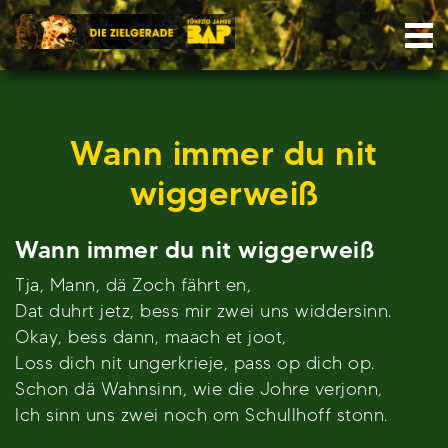
Skip
Nav
to
content
Wann immer du nit
wiggerweiß
Wann immer du nit wiggerweiß
Tja, Mann, dä Zoch fährt en,
Dat duhrt jetz, bess mir zwei uns widdersinn.
Okay, bess dann, maach et joot,
Loss dich nit ungerkrieje, pass op dich op.
Schon dä Wahnsinn, wie die Johre verjonn,
Ich sinn uns zwei noch om Schullhoff stonn.