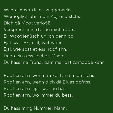
Wann immer du nit wiggerweiß,
Womöglich ahn ’nem Abjrund stehs,
Dich dä Moot verlööß,
Versprech mir, dat du mich rööfs.
Ei’ Woot jenüsch un ich benn do,
Ejal, wat ess, ejal, wat wohr,
Ejal, wie spät et ess, roof ahn,
Denn eins ess secher, Mann:
Du häss ’ne Fründ, däm mer dat zomoode kann.
Roof en ahn, wenn du kei Land mieh siehs,
Roof en ahn, wenn dich dä Blues opfriss.
Roof en ahn, ejal, wat du häss.
Roof en ahn, wo immer du bess.
Du häss ming Nummer, Mann,