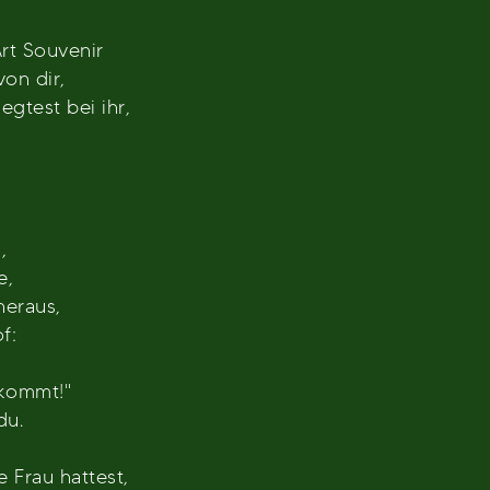
rt Souvenir
von dir,
legtest bei ihr,
,
e,
heraus,
f:
nkommt!"
du.
 Frau hattest,