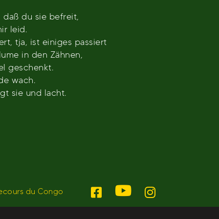
 daß du sie befreit,
ir leid.
t, tja, ist einiges passiert
Blume in den Zähnen,
el geschenkt.
ade wach.
t sie und lacht.
ecours du Congo