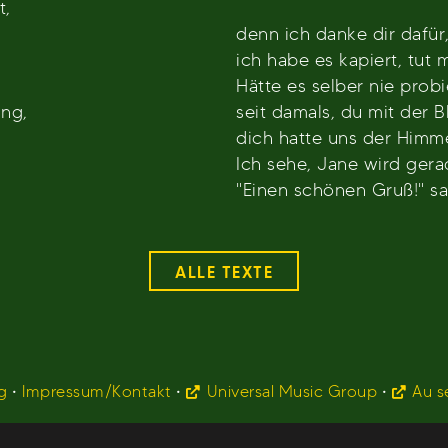
t,
denn ich danke dir dafür,
ich habe es kapiert, tut m
Hätte es selber nie probier
äng,
seit damals, du mit der 
dich hatte uns der Himm
Ich sehe, Jane wird ger
"Einen schönen Gruß!" sag
ALLE TEXTE
g
•
Impressum/Kontakt
•
Universal Music Group
•
Au s