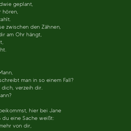
ndwie geplant,
r hören,
ahlt.
ose zwischen den Zähnen,
dir am Ohr hängt,
t,
ht.
 Mann,
schreibt man in so einem Fall?
dich, verzeih dir.
Mann?
beikommst, hier bei Jane
aß du eine Sache weißt:
mehr von dir,