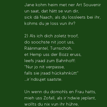
Jane kohm heim met ner Art Souvenir
un saat, dat hätt se vun dir,
sick dä Naach, als du lossleets bei ihr,
kohms du je loss vun ihr?
2) Als ich dich zoletz troof,
do soochste nit joot uss,
Räänmantel, Turnschoh,
et Hemp uss der Bozz eruss,
leefs jraad zum Bahnhoff:
"Nur jo nit verpasse,
falls sie jraad hückahnkütt"
...ir`ndsujet saatste.
Un wenn du domohls en Frau hatts,
mieh uss Zofall, als ir`ndwie jeplant,
wollts du nix vun ihr hühre,