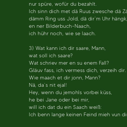
nur spüre, wofür du bezahlt.
Ich sinn dich met dä Ruus zwesche dä Z
dämm Ring uss Jold, dä dir`m Uhr hängk
en ner Bilderbuch-Naach,
ich hühr noch, wie se laach.
3) Wat kann ich dir saare, Mann,
wat soll ich saare?
Wat schriev mer en su enem Fall?
Gläuv fass, ich vermess dich, verzeih dir.
Wie maach et dir jonn, Mann?
Nä, da`s nit ejal!
Hey, wenn du jemohls vorbei küss,
he bei Jane oder bei mir,
will ich dat du ein Saach weiß:
Ich benn lange keinen Feind mieh vun dir