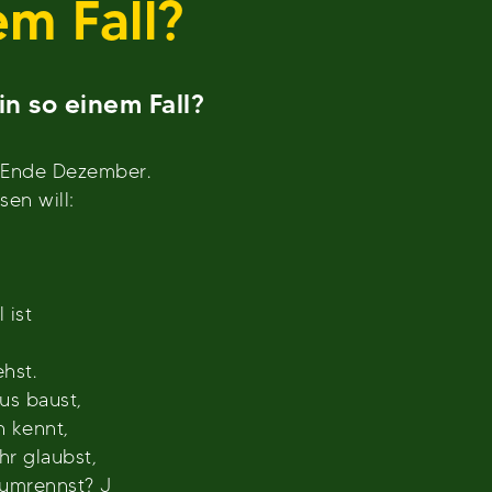
m Fall?
n so einem Fall?
, Ende Dezember.
sen will:
 ist
hst.
us baust,
h kennt,
r glaubst,
umrennst? J