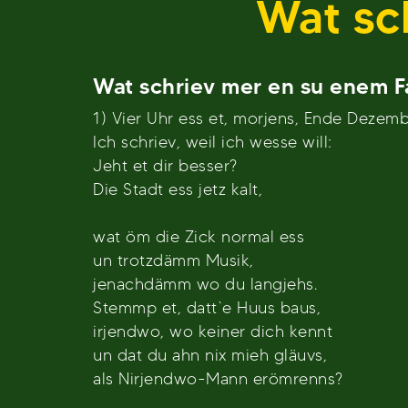
Wat sc
Wat schriev mer en su enem Fa
1) Vier Uhr ess et, morjens, Ende Dezemb
Ich schriev, weil ich wesse will:
Jeht et dir besser?
Die Stadt ess jetz kalt,
wat öm die Zick normal ess
un trotzdämm Musik,
jenachdämm wo du langjehs.
Stemmp et, datt`e Huus baus,
irjendwo, wo keiner dich kennt
un dat du ahn nix mieh gläuvs,
als Nirjendwo-Mann erömrenns?