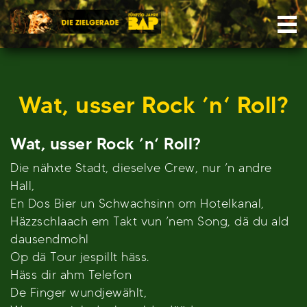
Skip
Nav
to
content
Wat, usser Rock ’n‘ Roll?
Wat, usser Rock ’n‘ Roll?
Die nähxte Stadt, dieselve Crew, nur ’n andre
Hall,
En Dos Bier un Schwachsinn om Hotelkanal,
Häzzschlaach em Takt vun ’nem Song, dä du ald
dausendmohl
Op dä Tour jespillt häss.
Häss dir ahm Telefon
De Finger wundjewählt,