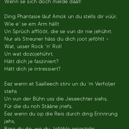
Wenn se sich doch melde däät!
Ding Phantasie läuf Amok un du stells dir vüür,
Wie e’ se em Arm hällt
Un Sprüch afflööt, die se vun dir nie jehührt.
Nur als Streuner häss du dich joot jeföhlt –
Wat, usser Rock ’n’ Roll
Un wat dozojehührt,
Hätt dich je fasziniert?
Hätt dich je intressiert?
Eez wenn et Saalleech stirv un du ’m Verfoljer
stehs
Un vun der Bühn uss die Jeseechter siehs,
Für die du noh Stääne jriefs,
Eez wenn du op die Reis durch ding Erinnrung
jehs,
Bess du do, wo du Jeföhle enjestehs,