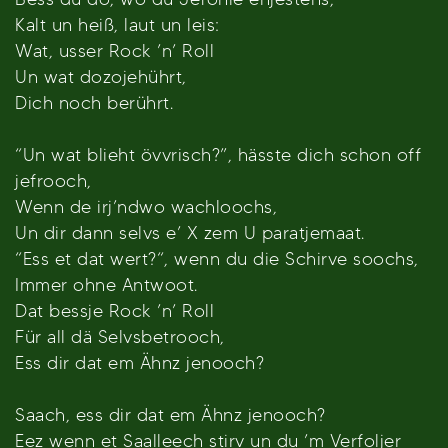
Kalt un heiß, laut un leis:
Wat, usser Rock ’n’ Roll
Un wat dozojehührt,
Dich noch berührt.
“Un wat blieht övvrisch?”, hässte dich schon off
jefrooch,
Wenn de irj’ndwo wachloochs,
Un dir dann selvs e’ X zem U paratjemaat.
“Ess et dat wert?“, wenn du die Schirve soochs,
Immer ohne Antwoot.
Dat bessje Rock ’n’ Roll
Für all dä Selvsbetrooch,
Ess dir dat em Ähnz jenooch?
Saach, ess dir dat em Ähnz jenooch?
Eez wenn et Saalleech stirv un du ’m Verfoljer