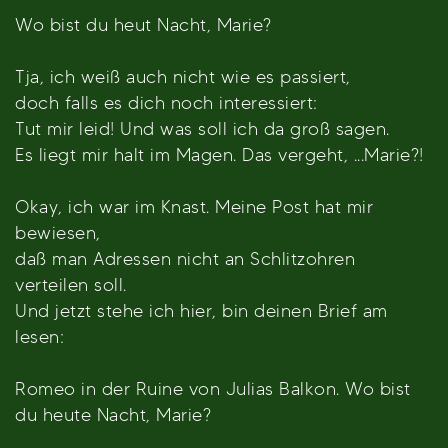
Wo bist du heut Nacht, Marie?
Tja, ich weiß auch nicht wie es passiert,
doch falls es dich noch interessiert:
Tut mir leid! Und was soll ich da groß sagen.
Es liegt mir halt im Magen. Das vergeht, ...Marie?!
Okay, ich war im Knast. Meine Post hat mir
bewiesen,
daß man Adressen nicht an Schlitzohren
verteilen soll.
Und jetzt stehe ich hier, bin deinen Brief am
lesen:
Romeo in der Ruine von Julias Balkon. Wo bist
du heute Nacht, Marie?