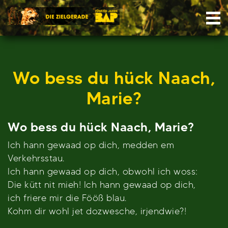
Skip
Nav
to
content
Wo bess du hück Naach,
Marie?
Wo bess du hück Naach, Marie?
Ich hann gewaad op dich, medden em
Verkehrsstau.
Ich hann gewaad op dich, obwohl ich woss:
Die kütt nit mieh! Ich hann gewaad op dich,
ich friere mir die Fööß blau.
Kohm dir wohl jet dozwesche, irjendwie?!