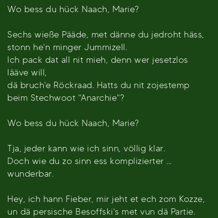
Wo bess du hück Naach, Marie?
Sechs wieße Pääde, met dänne du jedroht häss,
stonn he'n minger Jummizell.
Ich pack dat all nit mieh, denn wer jesetzlos
lääve will,
dä bruch'e Röckraad. Hatts du nit zojestemp
beim Stechwoot "Anarchie"?
Wo bess du hück Naach, Marie?
Tja, jeder kann wie ich sinn, völlig klar.
Doch wie du zo sinn ess komplizierter ...
wunderbar.
Hey, ich hann Fieber, mir jeht et ech zom Kozze,
un dä persische Besoffski's met vun dä Partie.