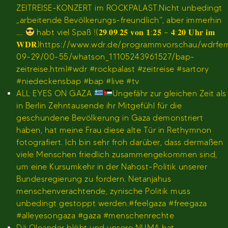
ZEITREISE-KONZERT im ROCKPALAST.Nicht unbedingt
„arbeitende Bevölkerungs-freundlich“, aber immerhin
….
habt viel Spaß !(𝟐𝟗.𝟎𝟗.𝟐𝟓 𝐯𝐨𝐧 𝟏:𝟐𝟓 – 𝟒:𝟐𝟎 𝐔𝐡𝐫 𝐢𝐦
𝐖𝐃𝐑)https://www.wdr.de/programmvorschau/wdrfe
09-29/00-55/whatson_11105243961527/bap-
zeitreise.html#wdr #rockpalast #zeitreise #sartory
#niedeckensbap #bap #live #tv
ALL EYES ON GAZA
Ungefähr zur gleichen Zeit als
in Berlin Zehntausende ihr Mitgefühl für die
geschundene Bevölkerung in Gaza demonstriert
haben, hat meine Frau diese alte Tür in Rethymnon
fotografiert. Ich bin sehr froh darüber, dass dermaßen
viele Menschen friedlich zusammengekommen sind,
um eine Kursumkehr in der Nahost-Politik unserer
Bundesregierung zu fordern. Netanjahus
menschenverachtende, zynische Politik muss
unbedingt gestoppt werden.#feelgaza #freegaza
#alleyesongaza #gaza #menschenrechte
Dä Oleander blöht und unsere NUMA hat