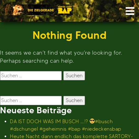
Skip
Nav
to
content
Nothing Found
It seems we can’t find what you’re looking for.
Perhaps searching can help.
Suchen
nach:
Suchen
nach:
Neueste Beiträge
DA IST DOCH WAS IM BUSCH ….!?
#busch
#dschungel #geheimnis #bap #niedeckensbap
Heute Nacht dann endlich das komplette SARTORY-