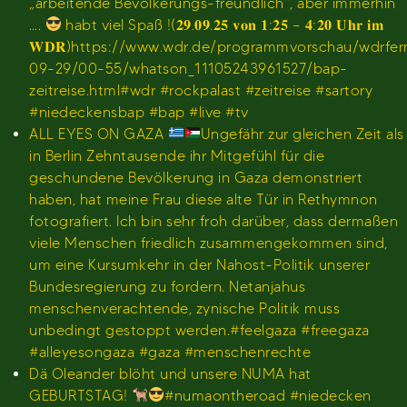
„arbeitende Bevölkerungs-freundlich“, aber immerhin
….
habt viel Spaß !(𝟐𝟗.𝟎𝟗.𝟐𝟓 𝐯𝐨𝐧 𝟏:𝟐𝟓 – 𝟒:𝟐𝟎 𝐔𝐡𝐫 𝐢𝐦
𝐖𝐃𝐑)https://www.wdr.de/programmvorschau/wdrfe
09-29/00-55/whatson_11105243961527/bap-
zeitreise.html#wdr #rockpalast #zeitreise #sartory
#niedeckensbap #bap #live #tv
ALL EYES ON GAZA
Ungefähr zur gleichen Zeit als
in Berlin Zehntausende ihr Mitgefühl für die
geschundene Bevölkerung in Gaza demonstriert
haben, hat meine Frau diese alte Tür in Rethymnon
fotografiert. Ich bin sehr froh darüber, dass dermaßen
viele Menschen friedlich zusammengekommen sind,
um eine Kursumkehr in der Nahost-Politik unserer
Bundesregierung zu fordern. Netanjahus
menschenverachtende, zynische Politik muss
unbedingt gestoppt werden.#feelgaza #freegaza
#alleyesongaza #gaza #menschenrechte
Dä Oleander blöht und unsere NUMA hat
GEBURTSTAG!
#numaontheroad #niedecken