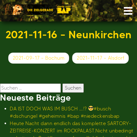
Skip
Nav
to
content
2021-11-16 – Neunkirchen
Beitragsnavigation
2021-09-17 – Bochum
2021-11-17 – Alsdorf
Suchen
nach:
Neueste Beiträge
DA IST DOCH WAS IM BUSCH ….!?
#busch
#dschungel #geheimnis #bap #niedeckensbap
Heute Nacht dann endlich das komplette SARTORY-
ZEITREISE-KONZERT im ROCKPALAST.Nicht unbedingt