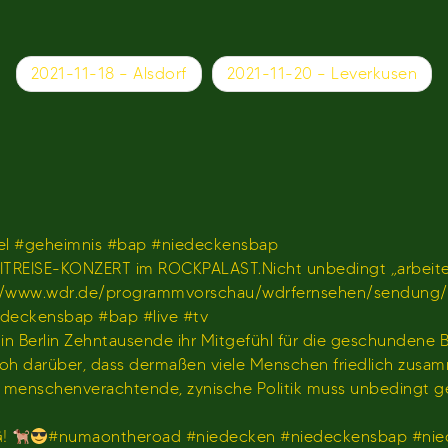
2021-11-18 – Alsdorf
2021-11-20 – Leverkusen
l #geheimnis #bap #niedeckensbap
TREISE-KONZERT im ROCKPALAST.Nicht unbedingt „arbeiten
𝐫 𝐢𝐦 𝐖𝐃𝐑)https://www.wdr.de/programmvorschau/wdrfernseh
iedeckensbap #bap #live #tv
s in Berlin Zehntausende ihr Mitgefühl für die geschundene
hr froh darüber, dass dermaßen viele Menschen friedlich z
us menschenverachtende, zynische Politik muss unbedingt 
G!
#numaontheroad #niedecken #niedeckensbap #nie