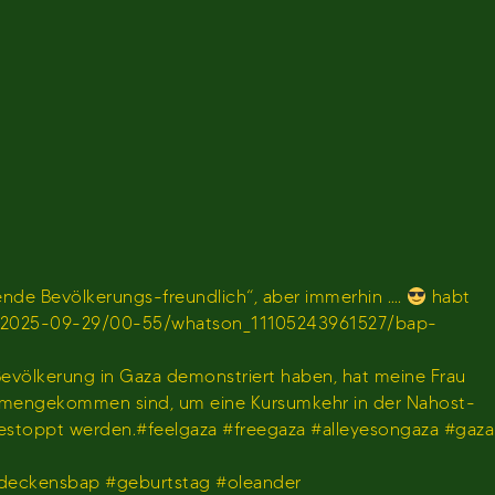
de Bevölkerungs-freundlich“, aber immerhin ….
habt
en/sendung/2025-09-29/00-55/whatson_11105243961527/bap-
 Bevölkerung in Gaza demonstriert haben, hat meine Frau
usammengekommen sind, um eine Kursumkehr in der Nahost-
gestoppt werden.#feelgaza #freegaza #alleyesongaza #gaza
deckensbap #geburtstag #oleander