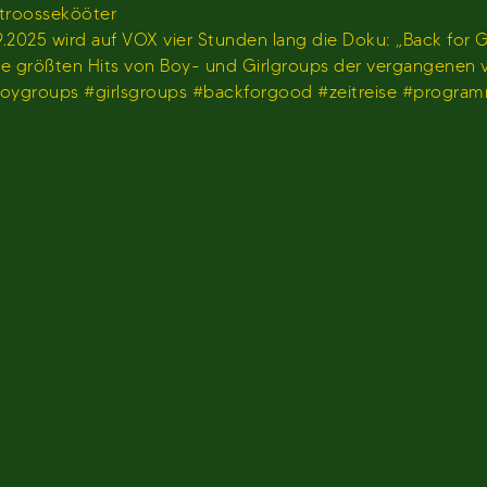
stroossekööter
2025 wird auf VOX vier Stunden lang die Doku: „Back for G
 die größten Hits von Boy- und Girlgroups der vergangenen
#boygroups #girlsgroups #backforgood #zeitreise #progr