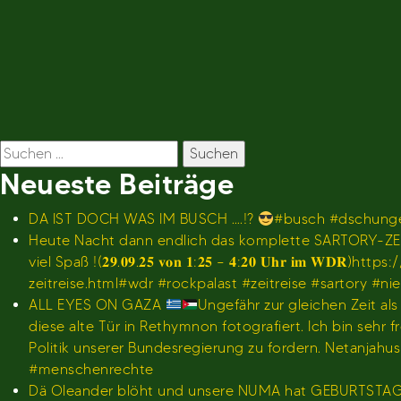
Beitragsnavigation
Suchen
nach:
Neueste Beiträge
DA IST DOCH WAS IM BUSCH ….!?
#busch #dschunge
Heute Nacht dann endlich das komplette SARTORY-ZEI
viel Spaß !(𝟐𝟗.𝟎𝟗.𝟐𝟓 𝐯𝐨𝐧 𝟏:𝟐𝟓 – 𝟒:𝟐𝟎 𝐔𝐡
zeitreise.html#wdr #rockpalast #zeitreise #sartory #n
ALL EYES ON GAZA
Ungefähr zur gleichen Zeit al
diese alte Tür in Rethymnon fotografiert. Ich bin se
Politik unserer Bundesregierung zu fordern. Netanjah
#menschenrechte
Dä Oleander blöht und unsere NUMA hat GEBURTSTA