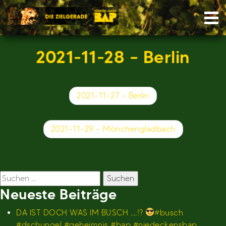
Skip
Nav
to
content
2021-11-28 – Berlin
Beitragsnavigation
2021-11-27 – Berlin
2021-11-29 – Mönchengladbach
Suchen
nach:
Neueste Beiträge
DA IST DOCH WAS IM BUSCH ….!?
#busch
#dschungel #geheimnis #bap #niedeckensbap