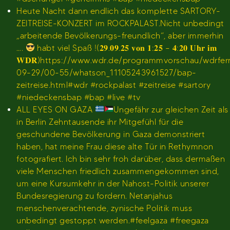
Heute Nacht dann endlich das komplette SARTORY-
ZEITREISE-KONZERT im ROCKPALAST.Nicht unbedingt
„arbeitende Bevölkerungs-freundlich“, aber immerhin
….
habt viel Spaß !(𝟐𝟗.𝟎𝟗.𝟐𝟓 𝐯𝐨𝐧 𝟏:𝟐𝟓 – 𝟒:𝟐𝟎 𝐔𝐡𝐫 𝐢𝐦
𝐖𝐃𝐑)https://www.wdr.de/programmvorschau/wdrfe
09-29/00-55/whatson_11105243961527/bap-
zeitreise.html#wdr #rockpalast #zeitreise #sartory
#niedeckensbap #bap #live #tv
ALL EYES ON GAZA
Ungefähr zur gleichen Zeit als
in Berlin Zehntausende ihr Mitgefühl für die
geschundene Bevölkerung in Gaza demonstriert
haben, hat meine Frau diese alte Tür in Rethymnon
fotografiert. Ich bin sehr froh darüber, dass dermaßen
viele Menschen friedlich zusammengekommen sind,
um eine Kursumkehr in der Nahost-Politik unserer
Bundesregierung zu fordern. Netanjahus
menschenverachtende, zynische Politik muss
unbedingt gestoppt werden.#feelgaza #freegaza