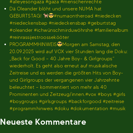
#alleyesongaza #gaza #menschenrechte
Dä Oleander blöht und unsere NUMA hat
GEBURTSTAG!
#numaontheroad #niedecken
#niedeckensbap #niedeckensbap #geburtstag
#oleander #ichwünschmirduwöhrshe #familienalbum
#reinrassijestroossekööter
PROGRAMMHINWEIS
Morgen am Samstag, den
20.09.2025 wird auf VOX vier Stunden lang die Doku:
„Back for Good – 40 Jahre Boy- & Girlgroups“
wiederholt. Es geht also erneut auf musikalische
Zeitreise und es werden die größten Hits von Boy-
und Girlgroups der vergangenen vier Jahrzehnte
beleuchtet – kommentiert von mehr als 40
Prominenten und Zeitzeug/innen.#vox #boys #girls
#boygroups #girlsgroups #backforgood #zeitreise
#programmhinweis #doku #dokumentation #musik
Neueste Kommentare