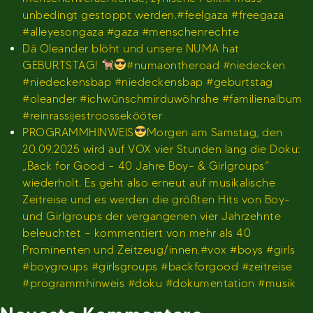
unbedingt gestoppt werden.#feelgaza #freegaza
#alleyesongaza #gaza #menschenrechte
Dä Oleander blöht und unsere NUMA hat
GEBURTSTAG!
#numaontheroad #niedecken
#niedeckensbap #niedeckensbap #geburtstag
#oleander #ichwünschmirduwöhrshe #familienalbum
#reinrassijestroossekööter
PROGRAMMHINWEIS
Morgen am Samstag, den
20.09.2025 wird auf VOX vier Stunden lang die Doku:
„Back for Good – 40 Jahre Boy- & Girlgroups“
wiederholt. Es geht also erneut auf musikalische
Zeitreise und es werden die größten Hits von Boy-
und Girlgroups der vergangenen vier Jahrzehnte
beleuchtet – kommentiert von mehr als 40
Prominenten und Zeitzeug/innen.#vox #boys #girls
#boygroups #girlsgroups #backforgood #zeitreise
#programmhinweis #doku #dokumentation #musik