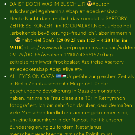
DA IST DOCH WAS IM BUSCH ….!?
#busch
#dschungel #geheimnis #bap #niedeckensbap
Heute Nacht dann endlich das komplette SARTORY-
ZEITREISE-KONZERT im ROCKPALAST.Nicht unbedingt
„arbeitende Bevölkerungs-freundlich“, aber immerhin
….
habt viel Spaß !(𝟐𝟗.𝟎𝟗.𝟐𝟓 𝐯𝐨𝐧 𝟏:𝟐𝟓 – 𝟒:𝟐𝟎 𝐔𝐡𝐫 𝐢𝐦
𝐖𝐃𝐑)https://www.wdr.de/programmvorschau/wdrfe
09-29/00-55/whatson_11105243961527/bap-
zeitreise.html#wdr #rockpalast #zeitreise #sartory
#niedeckensbap #bap #live #tv
ALL EYES ON GAZA
Ungefähr zur gleichen Zeit als
in Berlin Zehntausende ihr Mitgefühl für die
geschundene Bevölkerung in Gaza demonstriert
haben, hat meine Frau diese alte Tür in Rethymnon
fotografiert. Ich bin sehr froh darüber, dass dermaßen
viele Menschen friedlich zusammengekommen sind,
um eine Kursumkehr in der Nahost-Politik unserer
Bundesregierung zu fordern. Netanjahus
menschenverachtende, zynische Politik muss