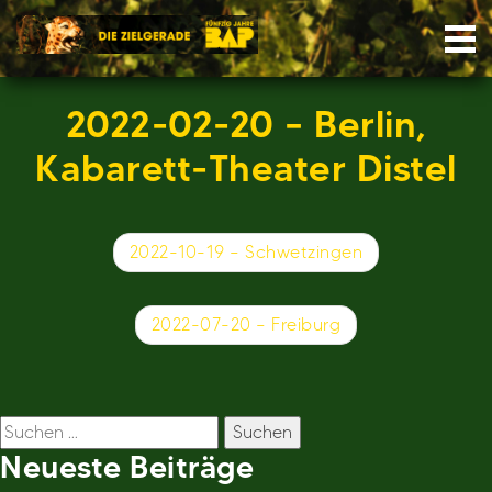
Skip
Nav
to
content
2022-02-20 – Berlin,
Kabarett-Theater Distel
Beitragsnavigation
2022-10-19 – Schwetzingen
2022-07-20 – Freiburg
Suchen
nach:
Neueste Beiträge