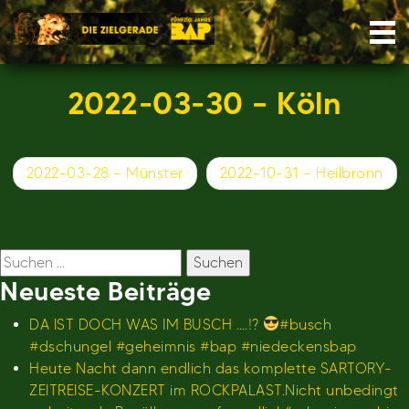
Skip
Nav
to
content
2022-03-30 – Köln
Beitragsnavigation
2022-03-28 – Münster
2022-10-31 – Heilbronn
Suchen
nach:
Neueste Beiträge
DA IST DOCH WAS IM BUSCH ….!?
#busch
#dschungel #geheimnis #bap #niedeckensbap
Heute Nacht dann endlich das komplette SARTORY-
ZEITREISE-KONZERT im ROCKPALAST.Nicht unbedingt