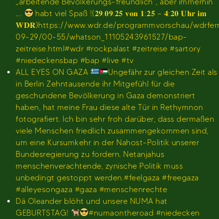
„arbeitende Bevölkerungs-freundlich“, aber immerhin
….
habt viel Spaß !(𝟐𝟗.𝟎𝟗.𝟐𝟓 𝐯𝐨𝐧 𝟏:𝟐𝟓 – 𝟒:𝟐𝟎 𝐔𝐡𝐫 𝐢𝐦
𝐖𝐃𝐑)https://www.wdr.de/programmvorschau/wdrfe
09-29/00-55/whatson_11105243961527/bap-
zeitreise.html#wdr #rockpalast #zeitreise #sartory
#niedeckensbap #bap #live #tv
ALL EYES ON GAZA
Ungefähr zur gleichen Zeit als
in Berlin Zehntausende ihr Mitgefühl für die
geschundene Bevölkerung in Gaza demonstriert
haben, hat meine Frau diese alte Tür in Rethymnon
fotografiert. Ich bin sehr froh darüber, dass dermaßen
viele Menschen friedlich zusammengekommen sind,
um eine Kursumkehr in der Nahost-Politik unserer
Bundesregierung zu fordern. Netanjahus
menschenverachtende, zynische Politik muss
unbedingt gestoppt werden.#feelgaza #freegaza
#alleyesongaza #gaza #menschenrechte
Dä Oleander blöht und unsere NUMA hat
GEBURTSTAG!
#numaontheroad #niedecken