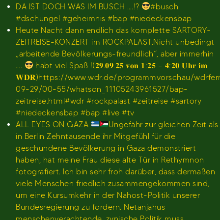
DA IST DOCH WAS IM BUSCH ….!?
#busch
#dschungel #geheimnis #bap #niedeckensbap
Heute Nacht dann endlich das komplette SARTORY-
ZEITREISE-KONZERT im ROCKPALAST.Nicht unbedingt
„arbeitende Bevölkerungs-freundlich“, aber immerhin
….
habt viel Spaß !(𝟐𝟗.𝟎𝟗.𝟐𝟓 𝐯𝐨𝐧 𝟏:𝟐𝟓 – 𝟒:𝟐𝟎 𝐔𝐡𝐫 𝐢𝐦
𝐖𝐃𝐑)https://www.wdr.de/programmvorschau/wdrfe
09-29/00-55/whatson_11105243961527/bap-
zeitreise.html#wdr #rockpalast #zeitreise #sartory
#niedeckensbap #bap #live #tv
ALL EYES ON GAZA
Ungefähr zur gleichen Zeit als
in Berlin Zehntausende ihr Mitgefühl für die
geschundene Bevölkerung in Gaza demonstriert
haben, hat meine Frau diese alte Tür in Rethymnon
fotografiert. Ich bin sehr froh darüber, dass dermaßen
viele Menschen friedlich zusammengekommen sind,
um eine Kursumkehr in der Nahost-Politik unserer
Bundesregierung zu fordern. Netanjahus
menschenverachtende, zynische Politik muss