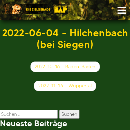
Skip
Nav
to
content
2022-06-04 – Hilchenbach
(bei Siegen)
Beitragsnavigation
2022-10-16 – Baden-Baden
2022-11-16 – Wuppertal
Suchen
nach:
Neueste Beiträge