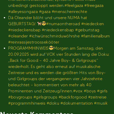
unbedingt gestoppt werden.#feelgaza #freegaza
#alleyesongaza #gaza #menschenrechte
Dä Oleander blöht und unsere NUMA hat
GEBURTSTAG!
#numaontheroad #niedecken
#niedeckensbap #niedeckensbap #geburtstag
#oleander #ichwünschmirduwöhrshe #familienalbum
#reinrassijestroossekööter
PROGRAMMHINWEIS
Morgen am Samstag, den
20.09.2025 wird auf VOX vier Stunden lang die Doku:
„Back for Good – 40 Jahre Boy- & Girlgroups“
wiederholt. Es geht also erneut auf musikalische
Zeitreise und es werden die größten Hits von Boy-
und Girlgroups der vergangenen vier Jahrzehnte
beleuchtet – kommentiert von mehr als 40
Prominenten und Zeitzeug/innen.#vox #boys #girls
#boygroups #girlsgroups #backforgood #zeitreise
#programmhinweis #doku #dokumentation #musik