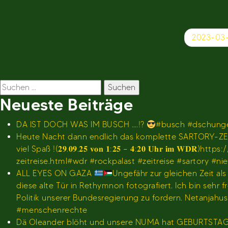
Beitragsnavigation
2023-03-
Suchen
nach:
Neueste Beiträge
DA IST DOCH WAS IM BUSCH ….!?
#busch #dschunge
Heute Nacht dann endlich das komplette SARTORY-ZEI
viel Spaß !(𝟐𝟗.𝟎𝟗.𝟐𝟓 𝐯𝐨𝐧 𝟏:𝟐𝟓 – 𝟒:𝟐𝟎 𝐔𝐡
zeitreise.html#wdr #rockpalast #zeitreise #sartory #n
ALL EYES ON GAZA
Ungefähr zur gleichen Zeit al
diese alte Tür in Rethymnon fotografiert. Ich bin se
Politik unserer Bundesregierung zu fordern. Netanjah
#menschenrechte
Dä Oleander blöht und unsere NUMA hat GEBURTSTA