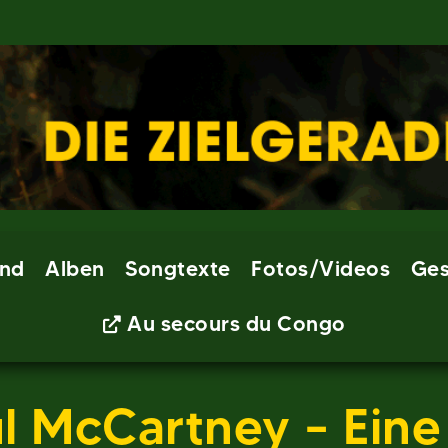
nd
Alben
Songtexte
Fotos/Videos
Ges
Au secours du Congo
l McCartney – Ein