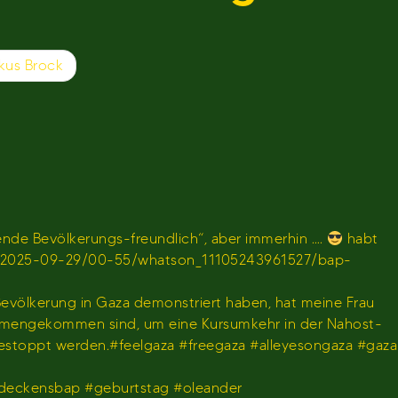
kus Brock
de Bevölkerungs-freundlich“, aber immerhin ….
habt
en/sendung/2025-09-29/00-55/whatson_11105243961527/bap-
 Bevölkerung in Gaza demonstriert haben, hat meine Frau
usammengekommen sind, um eine Kursumkehr in der Nahost-
gestoppt werden.#feelgaza #freegaza #alleyesongaza #gaza
deckensbap #geburtstag #oleander