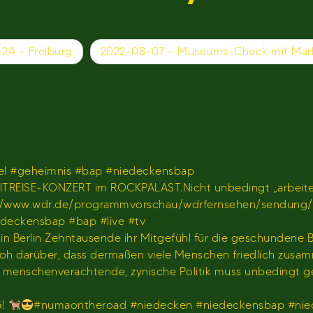
24 – Freiburg
2022-08-07 – Museums-Check mit Mar
l #geheimnis #bap #niedeckensbap
TREISE-KONZERT im ROCKPALAST.Nicht unbedingt „arbeiten
𝐫 𝐢𝐦 𝐖𝐃𝐑)https://www.wdr.de/programmvorschau/wdrfernseh
iedeckensbap #bap #live #tv
s in Berlin Zehntausende ihr Mitgefühl für die geschundene
hr froh darüber, dass dermaßen viele Menschen friedlich z
us menschenverachtende, zynische Politik muss unbedingt 
G!
#numaontheroad #niedecken #niedeckensbap #nie