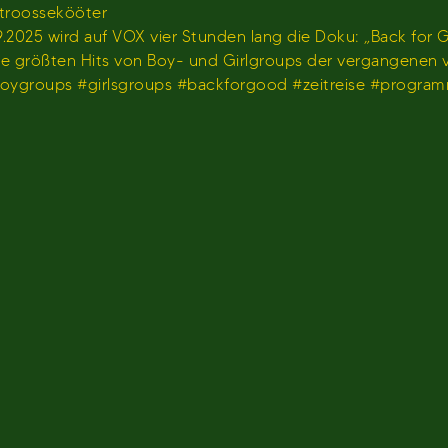
stroossekööter
2025 wird auf VOX vier Stunden lang die Doku: „Back for G
 die größten Hits von Boy- und Girlgroups der vergangenen
#boygroups #girlsgroups #backforgood #zeitreise #progr