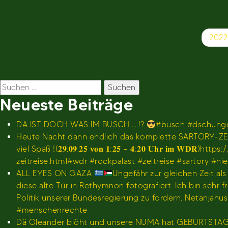
Beitragsnavigation
2022
Suchen
nach:
Neueste Beiträge
DA IST DOCH WAS IM BUSCH ….!?
#busch #dschunge
Heute Nacht dann endlich das komplette SARTORY-ZEI
viel Spaß !(𝟐𝟗.𝟎𝟗.𝟐𝟓 𝐯𝐨𝐧 𝟏:𝟐𝟓 – 𝟒:𝟐𝟎 𝐔𝐡
zeitreise.html#wdr #rockpalast #zeitreise #sartory #n
ALL EYES ON GAZA
Ungefähr zur gleichen Zeit al
diese alte Tür in Rethymnon fotografiert. Ich bin se
Politik unserer Bundesregierung zu fordern. Netanjah
#menschenrechte
Dä Oleander blöht und unsere NUMA hat GEBURTSTA