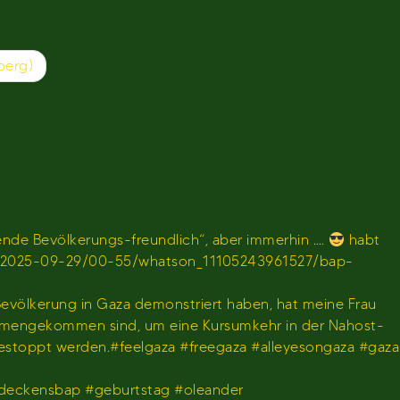
berg)
de Bevölkerungs-freundlich“, aber immerhin ….
habt
en/sendung/2025-09-29/00-55/whatson_11105243961527/bap-
 Bevölkerung in Gaza demonstriert haben, hat meine Frau
usammengekommen sind, um eine Kursumkehr in der Nahost-
gestoppt werden.#feelgaza #freegaza #alleyesongaza #gaza
deckensbap #geburtstag #oleander