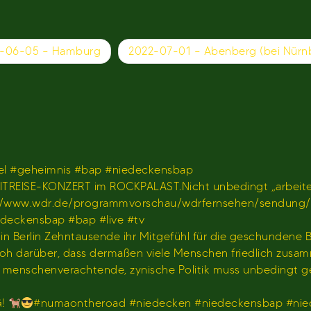
-06-05 – Hamburg
2022-07-01 – Abenberg (bei Nürn
l #geheimnis #bap #niedeckensbap
TREISE-KONZERT im ROCKPALAST.Nicht unbedingt „arbeiten
𝐫 𝐢𝐦 𝐖𝐃𝐑)https://www.wdr.de/programmvorschau/wdrfernseh
iedeckensbap #bap #live #tv
s in Berlin Zehntausende ihr Mitgefühl für die geschundene
hr froh darüber, dass dermaßen viele Menschen friedlich z
us menschenverachtende, zynische Politik muss unbedingt 
G!
#numaontheroad #niedecken #niedeckensbap #nie