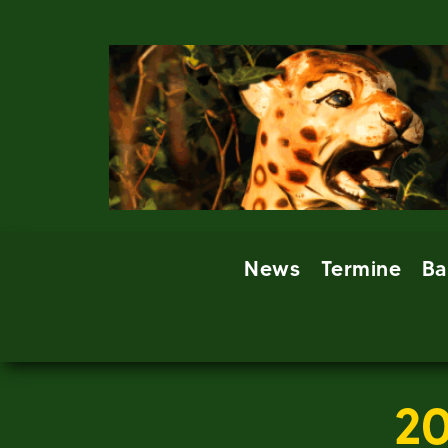
Skip
to
content
News
Termine
Ba
2