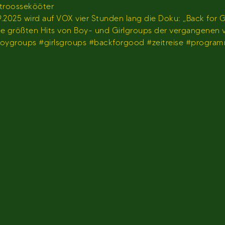
stroossekööter
2025 wird auf VOX vier Stunden lang die Doku: „Back for G
 die größten Hits von Boy- und Girlgroups der vergangenen
#boygroups #girlsgroups #backforgood #zeitreise #progr