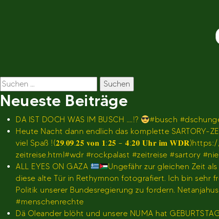
Beitragsnavigation
Suchen
nach:
Neueste Beiträge
DA IST DOCH WAS IM BUSCH ….!?
#busch #dschunge
Heute Nacht dann endlich das komplette SARTORY-ZEI
viel Spaß !(𝟐𝟗.𝟎𝟗.𝟐𝟓 𝐯𝐨𝐧 𝟏:𝟐𝟓 – 𝟒:𝟐𝟎 𝐔𝐡
zeitreise.html#wdr #rockpalast #zeitreise #sartory #n
ALL EYES ON GAZA
Ungefähr zur gleichen Zeit al
diese alte Tür in Rethymnon fotografiert. Ich bin se
Politik unserer Bundesregierung zu fordern. Netanjah
#menschenrechte
Dä Oleander blöht und unsere NUMA hat GEBURTSTA