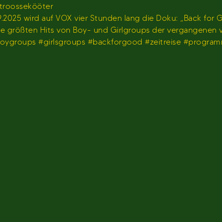
stroossekööter
2025 wird auf VOX vier Stunden lang die Doku: „Back for G
 die größten Hits von Boy- und Girlgroups der vergangenen
#boygroups #girlsgroups #backforgood #zeitreise #progr