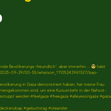
de Bevölkerungs-freundlich“, aber immerhin ….
habt
en/sendung/2025-09-29/00-55/whatson_11105243961527/bap-
 Bevölkerung in Gaza demonstriert haben, hat meine Frau
usammengekommen sind, um eine Kursumkehr in der Nahost-
gestoppt werden.#feelgaza #freegaza #alleyesongaza #gaza
deckensbap #geburtstag #oleander