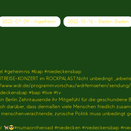
2022-07-09 – Ingelheim
2022-10-16 – Baden-Baden
l #geheimnis #bap #niedeckensbap
TREISE-KONZERT im ROCKPALAST.Nicht unbedingt „arbeiten
𝐫 𝐢𝐦 𝐖𝐃𝐑)https://www.wdr.de/programmvorschau/wdrfernseh
iedeckensbap #bap #live #tv
s in Berlin Zehntausende ihr Mitgefühl für die geschundene
hr froh darüber, dass dermaßen viele Menschen friedlich z
us menschenverachtende, zynische Politik muss unbedingt 
G!
#numaontheroad #niedecken #niedeckensbap #nie