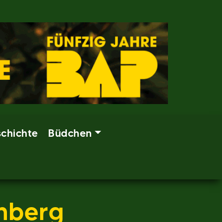
chichte
Büdchen
nberg