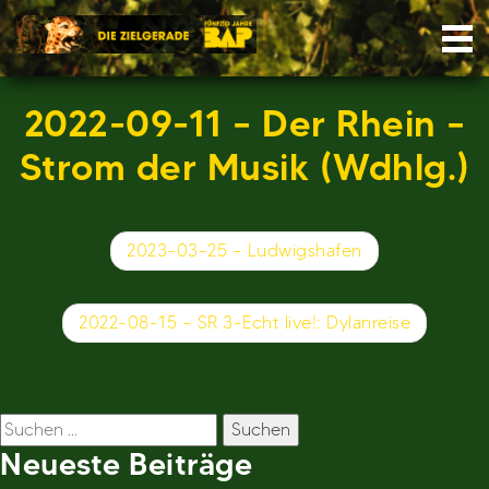
Skip
Nav
to
content
2022-09-11 – Der Rhein –
Strom der Musik (Wdhlg.)
Beitragsnavigation
2023-03-25 – Ludwigshafen
2022-08-15 – SR 3-Echt live!: Dylanreise
Suchen
nach:
Neueste Beiträge