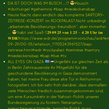
DA IST DOCH WAS IM BUSCH ….!?
#busch
#dschungel #geheimnis #bap #niedeckensbap
Heute Nacht dann endlich das komplette SARTORY-
ZEITREISE-KONZERT im ROCKPALAST.Nicht unbedingt
„arbeitende Bevölkerungs-freundlich“, aber immerhin
….
habt viel Spaß !(𝟐𝟗.𝟎𝟗.𝟐𝟓 𝐯𝐨𝐧 𝟏:𝟐𝟓 – 𝟒:𝟐𝟎 𝐔𝐡𝐫 𝐢𝐦
𝐖𝐃𝐑)https://www.wdr.de/programmvorschau/wdrfe
09-29/00-55/whatson_11105243961527/bap-
zeitreise.html#wdr #rockpalast #zeitreise #sartory
#niedeckensbap #bap #live #tv
ALL EYES ON GAZA
Ungefähr zur gleichen Zeit als
in Berlin Zehntausende ihr Mitgefühl für die
geschundene Bevölkerung in Gaza demonstriert
haben, hat meine Frau diese alte Tür in Rethymnon
fotografiert. Ich bin sehr froh darüber, dass dermaßen
viele Menschen friedlich zusammengekommen sind,
um eine Kursumkehr in der Nahost-Politik unserer
Bundesregierung zu fordern. Netanjahus
menschenverachtende, zynische Politik muss