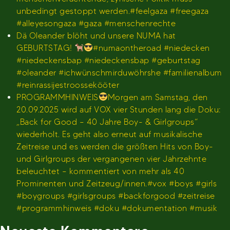
unbedingt gestoppt werden.#feelgaza #freegaza
#alleyesongaza #gaza #menschenrechte
Dä Oleander blöht und unsere NUMA hat
GEBURTSTAG!
#numaontheroad #niedecken
#niedeckensbap #niedeckensbap #geburtstag
#oleander #ichwünschmirduwöhrshe #familienalbum
#reinrassijestroossekööter
PROGRAMMHINWEIS
Morgen am Samstag, den
20.09.2025 wird auf VOX vier Stunden lang die Doku:
„Back for Good – 40 Jahre Boy- & Girlgroups“
wiederholt. Es geht also erneut auf musikalische
Zeitreise und es werden die größten Hits von Boy-
und Girlgroups der vergangenen vier Jahrzehnte
beleuchtet – kommentiert von mehr als 40
Prominenten und Zeitzeug/innen.#vox #boys #girls
#boygroups #girlsgroups #backforgood #zeitreise
#programmhinweis #doku #dokumentation #musik