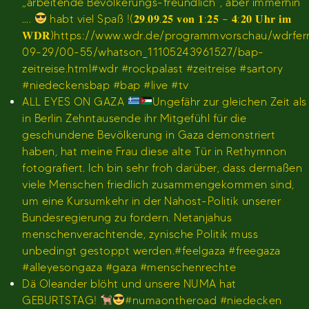
„arbeitende Bevölkerungs-freundlich“, aber immerhin
….
habt viel Spaß !(𝟐𝟗.𝟎𝟗.𝟐𝟓 𝐯𝐨𝐧 𝟏:𝟐𝟓 – 𝟒:𝟐𝟎 𝐔𝐡𝐫 𝐢𝐦
𝐖𝐃𝐑)https://www.wdr.de/programmvorschau/wdrfe
09-29/00-55/whatson_11105243961527/bap-
zeitreise.html#wdr #rockpalast #zeitreise #sartory
#niedeckensbap #bap #live #tv
ALL EYES ON GAZA
Ungefähr zur gleichen Zeit als
in Berlin Zehntausende ihr Mitgefühl für die
geschundene Bevölkerung in Gaza demonstriert
haben, hat meine Frau diese alte Tür in Rethymnon
fotografiert. Ich bin sehr froh darüber, dass dermaßen
viele Menschen friedlich zusammengekommen sind,
um eine Kursumkehr in der Nahost-Politik unserer
Bundesregierung zu fordern. Netanjahus
menschenverachtende, zynische Politik muss
unbedingt gestoppt werden.#feelgaza #freegaza
#alleyesongaza #gaza #menschenrechte
Dä Oleander blöht und unsere NUMA hat
GEBURTSTAG!
#numaontheroad #niedecken