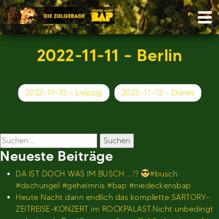
Skip
Nav
to
content
2022-11-11 – Berlin
Beitragsnavigation
2022-11-10 – Leipzig
2022-11-12 – Düren
Suchen
nach:
Neueste Beiträge
DA IST DOCH WAS IM BUSCH ….!?
#busch
#dschungel #geheimnis #bap #niedeckensbap
Heute Nacht dann endlich das komplette SARTORY-
ZEITREISE-KONZERT im ROCKPALAST.Nicht unbedingt