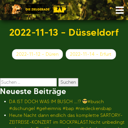
Skip
Nav
to
content
2022-11-13 – Düsseldorf
Beitragsnavigation
2022-11-12 – Düren
2022-11-14 – Erfurt
Suchen
nach:
Neueste Beiträge
DA IST DOCH WAS IM BUSCH ….!?
#busch
#dschungel #geheimnis #bap #niedeckensbap
Heute Nacht dann endlich das komplette SARTORY-
ZEITREISE-KONZERT im ROCKPALAST.Nicht unbedingt