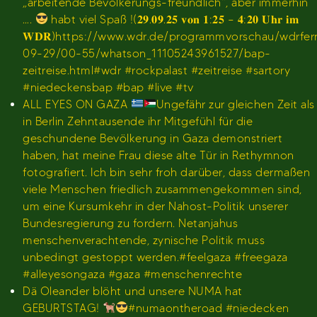
„arbeitende Bevölkerungs-freundlich“, aber immerhin
….
habt viel Spaß !(𝟐𝟗.𝟎𝟗.𝟐𝟓 𝐯𝐨𝐧 𝟏:𝟐𝟓 – 𝟒:𝟐𝟎 𝐔𝐡𝐫 𝐢𝐦
𝐖𝐃𝐑)https://www.wdr.de/programmvorschau/wdrfe
09-29/00-55/whatson_11105243961527/bap-
zeitreise.html#wdr #rockpalast #zeitreise #sartory
#niedeckensbap #bap #live #tv
ALL EYES ON GAZA
Ungefähr zur gleichen Zeit als
in Berlin Zehntausende ihr Mitgefühl für die
geschundene Bevölkerung in Gaza demonstriert
haben, hat meine Frau diese alte Tür in Rethymnon
fotografiert. Ich bin sehr froh darüber, dass dermaßen
viele Menschen friedlich zusammengekommen sind,
um eine Kursumkehr in der Nahost-Politik unserer
Bundesregierung zu fordern. Netanjahus
menschenverachtende, zynische Politik muss
unbedingt gestoppt werden.#feelgaza #freegaza
#alleyesongaza #gaza #menschenrechte
Dä Oleander blöht und unsere NUMA hat
GEBURTSTAG!
#numaontheroad #niedecken