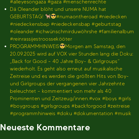
#alleyesongaza #gaza #menschenrechte
Dä Oleander blöht und unsere NUMA hat
GEBURTSTAG!
#numaontheroad #niedecken
#niedeckensbap #niedeckensbap #geburtstag
#oleander #ichwünschmirduwöhrshe #familienalbum
#reinrassijestroossekööter
PROGRAMMHINWEIS
Morgen am Samstag, den
20.09.2025 wird auf VOX vier Stunden lang die Doku:
„Back for Good – 40 Jahre Boy- & Girlgroups“
wiederholt. Es geht also erneut auf musikalische
Zeitreise und es werden die größten Hits von Boy-
und Girlgroups der vergangenen vier Jahrzehnte
beleuchtet – kommentiert von mehr als 40
Prominenten und Zeitzeug/innen.#vox #boys #girls
#boygroups #girlsgroups #backforgood #zeitreise
#programmhinweis #doku #dokumentation #musik
Neueste Kommentare