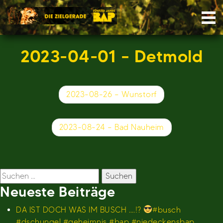
Skip
Nav
to
content
2023-04-01 – Detmold
Beitragsnavigation
2023-08-26 – Wunstorf
2023-08-24 – Bad Nauheim
Suchen
nach:
Neueste Beiträge
DA IST DOCH WAS IM BUSCH ….!?
#busch
#dschungel #geheimnis #bap #niedeckensbap