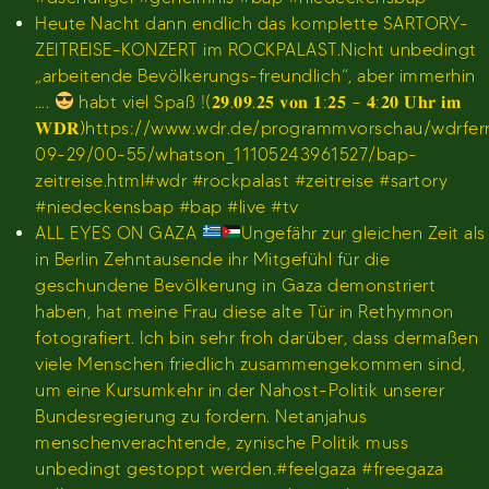
Heute Nacht dann endlich das komplette SARTORY-
ZEITREISE-KONZERT im ROCKPALAST.Nicht unbedingt
„arbeitende Bevölkerungs-freundlich“, aber immerhin
….
habt viel Spaß !(𝟐𝟗.𝟎𝟗.𝟐𝟓 𝐯𝐨𝐧 𝟏:𝟐𝟓 – 𝟒:𝟐𝟎 𝐔𝐡𝐫 𝐢𝐦
𝐖𝐃𝐑)https://www.wdr.de/programmvorschau/wdrfe
09-29/00-55/whatson_11105243961527/bap-
zeitreise.html#wdr #rockpalast #zeitreise #sartory
#niedeckensbap #bap #live #tv
ALL EYES ON GAZA
Ungefähr zur gleichen Zeit als
in Berlin Zehntausende ihr Mitgefühl für die
geschundene Bevölkerung in Gaza demonstriert
haben, hat meine Frau diese alte Tür in Rethymnon
fotografiert. Ich bin sehr froh darüber, dass dermaßen
viele Menschen friedlich zusammengekommen sind,
um eine Kursumkehr in der Nahost-Politik unserer
Bundesregierung zu fordern. Netanjahus
menschenverachtende, zynische Politik muss
unbedingt gestoppt werden.#feelgaza #freegaza