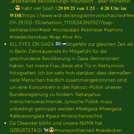
„arbeitende Bevölkerungs-freundlich“, aber immerhin
….
habt viel Spaß !(𝟐𝟗.𝟎𝟗.𝟐𝟓 𝐯𝐨𝐧 𝟏:𝟐𝟓 – 𝟒:𝟐𝟎 𝐔𝐡𝐫 𝐢𝐦
𝐖𝐃𝐑)https://www.wdr.de/programmvorschau/wdrfe
09-29/00-55/whatson_11105243961527/bap-
zeitreise.html#wdr #rockpalast #zeitreise #sartory
#niedeckensbap #bap #live #tv
ALL EYES ON GAZA
Ungefähr zur gleichen Zeit als
in Berlin Zehntausende ihr Mitgefühl für die
geschundene Bevölkerung in Gaza demonstriert
haben, hat meine Frau diese alte Tür in Rethymnon
fotografiert. Ich bin sehr froh darüber, dass dermaßen
viele Menschen friedlich zusammengekommen sind,
um eine Kursumkehr in der Nahost-Politik unserer
Bundesregierung zu fordern. Netanjahus
menschenverachtende, zynische Politik muss
unbedingt gestoppt werden.#feelgaza #freegaza
#alleyesongaza #gaza #menschenrechte
Dä Oleander blöht und unsere NUMA hat
GEBURTSTAG!
#numaontheroad #niedecken