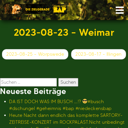
Skip
Nav
to
content
2023-08-23 – Weimar
Beitragsnavigation
2023-08-25 – Worpswede
2023-08-17 – Illingen
Suchen
nach:
Neueste Beiträge
DA IST DOCH WAS IM BUSCH ….!?
#busch
#dschungel #geheimnis #bap #niedeckensbap
Heute Nacht dann endlich das komplette SARTORY-
ZEITREISE-KONZERT im ROCKPALAST.Nicht unbedingt