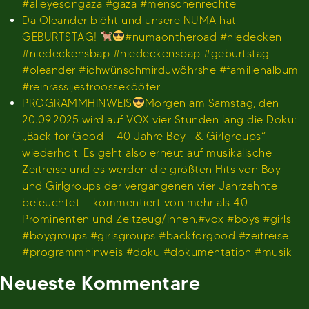
#alleyesongaza #gaza #menschenrechte
Dä Oleander blöht und unsere NUMA hat
GEBURTSTAG!
#numaontheroad #niedecken
#niedeckensbap #niedeckensbap #geburtstag
#oleander #ichwünschmirduwöhrshe #familienalbum
#reinrassijestroossekööter
PROGRAMMHINWEIS
Morgen am Samstag, den
20.09.2025 wird auf VOX vier Stunden lang die Doku:
„Back for Good – 40 Jahre Boy- & Girlgroups“
wiederholt. Es geht also erneut auf musikalische
Zeitreise und es werden die größten Hits von Boy-
und Girlgroups der vergangenen vier Jahrzehnte
beleuchtet – kommentiert von mehr als 40
Prominenten und Zeitzeug/innen.#vox #boys #girls
#boygroups #girlsgroups #backforgood #zeitreise
#programmhinweis #doku #dokumentation #musik
Neueste Kommentare