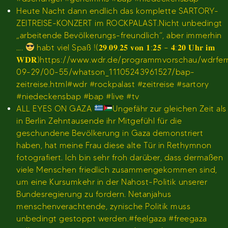
Heute Nacht dann endlich das komplette SARTORY-
ZEITREISE-KONZERT im ROCKPALAST.Nicht unbedingt
„arbeitende Bevölkerungs-freundlich“, aber immerhin
….
habt viel Spaß !(𝟐𝟗.𝟎𝟗.𝟐𝟓 𝐯𝐨𝐧 𝟏:𝟐𝟓 – 𝟒:𝟐𝟎 𝐔𝐡𝐫 𝐢𝐦
𝐖𝐃𝐑)https://www.wdr.de/programmvorschau/wdrfe
09-29/00-55/whatson_11105243961527/bap-
zeitreise.html#wdr #rockpalast #zeitreise #sartory
#niedeckensbap #bap #live #tv
ALL EYES ON GAZA
Ungefähr zur gleichen Zeit als
in Berlin Zehntausende ihr Mitgefühl für die
geschundene Bevölkerung in Gaza demonstriert
haben, hat meine Frau diese alte Tür in Rethymnon
fotografiert. Ich bin sehr froh darüber, dass dermaßen
viele Menschen friedlich zusammengekommen sind,
um eine Kursumkehr in der Nahost-Politik unserer
Bundesregierung zu fordern. Netanjahus
menschenverachtende, zynische Politik muss
unbedingt gestoppt werden.#feelgaza #freegaza