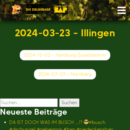
Skip
Nav
to
content
2024-03-23 – Illingen
Beitragsnavigation
2024-12-02 – Hamburg Zusatztermin
2024-07-03 – Nürnberg
Suchen
nach:
Neueste Beiträge
DA IST DOCH WAS IM BUSCH ….!?
#busch
#dschungel #geheimnis #bap #niedeckensbap