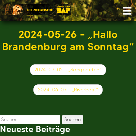
Skip
Nav
to
content
2024-05-26 – „Hallo
Brandenburg am Sonntag“
Beitragsnavigation
2024-07-02 – „Songpoeten“
2024-06-07 – „Riverboat“
Suchen
nach:
Neueste Beiträge