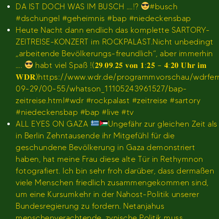
DA IST DOCH WAS IM BUSCH ….!?
#busch
#dschungel #geheimnis #bap #niedeckensbap
Heute Nacht dann endlich das komplette SARTORY-
ZEITREISE-KONZERT im ROCKPALAST.Nicht unbedingt
„arbeitende Bevölkerungs-freundlich“, aber immerhin
….
habt viel Spaß !(𝟐𝟗.𝟎𝟗.𝟐𝟓 𝐯𝐨𝐧 𝟏:𝟐𝟓 – 𝟒:𝟐𝟎 𝐔𝐡𝐫 𝐢𝐦
𝐖𝐃𝐑)https://www.wdr.de/programmvorschau/wdrfe
09-29/00-55/whatson_11105243961527/bap-
zeitreise.html#wdr #rockpalast #zeitreise #sartory
#niedeckensbap #bap #live #tv
ALL EYES ON GAZA
Ungefähr zur gleichen Zeit als
in Berlin Zehntausende ihr Mitgefühl für die
geschundene Bevölkerung in Gaza demonstriert
haben, hat meine Frau diese alte Tür in Rethymnon
fotografiert. Ich bin sehr froh darüber, dass dermaßen
viele Menschen friedlich zusammengekommen sind,
um eine Kursumkehr in der Nahost-Politik unserer
Bundesregierung zu fordern. Netanjahus
menschenverachtende, zynische Politik muss