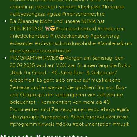
unbedingt gestoppt werden.#feelgaza #freegaza
#alleyesongaza #gaza #menschenrechte
Dä Oleander blöht und unsere NUMA hat
GEBURTSTAG!
#numaontheroad #niedecken
#niedeckensbap #niedeckensbap #geburtstag
#oleander #ichwünschmirduwöhrshe #familienalbum
#reinrassijestroossekööter
PROGRAMMHINWEIS
Morgen am Samstag, den
20.09.2025 wird auf VOX vier Stunden lang die Doku:
„Back for Good – 40 Jahre Boy- & Girlgroups“
wiederholt. Es geht also erneut auf musikalische
Zeitreise und es werden die größten Hits von Boy-
und Girlgroups der vergangenen vier Jahrzehnte
beleuchtet – kommentiert von mehr als 40
Prominenten und Zeitzeug/innen.#vox #boys #girls
#boygroups #girlsgroups #backforgood #zeitreise
#programmhinweis #doku #dokumentation #musik