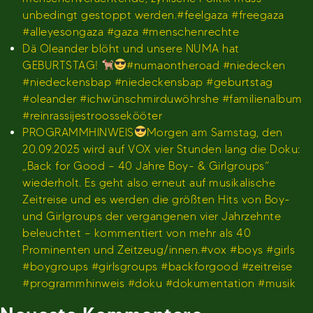
unbedingt gestoppt werden.#feelgaza #freegaza
#alleyesongaza #gaza #menschenrechte
Dä Oleander blöht und unsere NUMA hat
GEBURTSTAG!
#numaontheroad #niedecken
#niedeckensbap #niedeckensbap #geburtstag
#oleander #ichwünschmirduwöhrshe #familienalbum
#reinrassijestroossekööter
PROGRAMMHINWEIS
Morgen am Samstag, den
20.09.2025 wird auf VOX vier Stunden lang die Doku:
„Back for Good – 40 Jahre Boy- & Girlgroups“
wiederholt. Es geht also erneut auf musikalische
Zeitreise und es werden die größten Hits von Boy-
und Girlgroups der vergangenen vier Jahrzehnte
beleuchtet – kommentiert von mehr als 40
Prominenten und Zeitzeug/innen.#vox #boys #girls
#boygroups #girlsgroups #backforgood #zeitreise
#programmhinweis #doku #dokumentation #musik