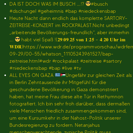
DA IST DOCH WAS IM BUSCH ….!?
#busch
#dschungel #geheimnis #bap #niedeckensbap
Heute Nacht dann endlich das komplette SARTORY-
ZEITREISE-KONZERT im ROCKPALAST.Nicht unbedingt
„arbeitende Bevölkerungs-freundlich“, aber immerhin
….
habt viel Spaß !(𝟐𝟗.𝟎𝟗.𝟐𝟓 𝐯𝐨𝐧 𝟏:𝟐𝟓 – 𝟒:𝟐𝟎 𝐔𝐡𝐫 𝐢𝐦
𝐖𝐃𝐑)https://www.wdr.de/programmvorschau/wdrfe
09-29/00-55/whatson_11105243961527/bap-
zeitreise.html#wdr #rockpalast #zeitreise #sartory
#niedeckensbap #bap #live #tv
ALL EYES ON GAZA
Ungefähr zur gleichen Zeit als
in Berlin Zehntausende ihr Mitgefühl für die
geschundene Bevölkerung in Gaza demonstriert
haben, hat meine Frau diese alte Tür in Rethymnon
fotografiert. Ich bin sehr froh darüber, dass dermaßen
viele Menschen friedlich zusammengekommen sind,
um eine Kursumkehr in der Nahost-Politik unserer
Bundesregierung zu fordern. Netanjahus
menschenverachtende, zynische Politik muss