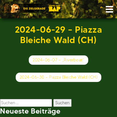
Skip
Nav
to
content
2024-06-29 – Piazza
Bleiche Wald (CH)
Beitragsnavigation
2024-06-07 – „Riverboat“
2024-06-30 – Piazza Bleiche Wald (CH)
Suchen
nach:
Neueste Beiträge