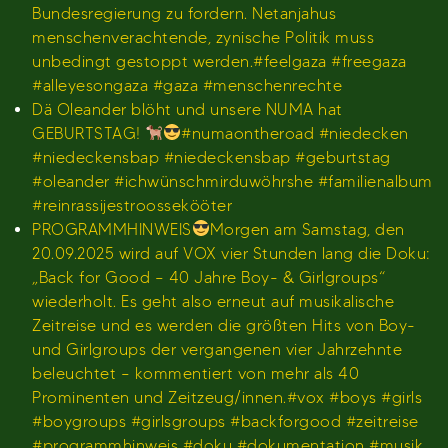
Bundesregierung zu fordern. Netanjahus
menschenverachtende, zynische Politik muss
unbedingt gestoppt werden.#feelgaza #freegaza
#alleyesongaza #gaza #menschenrechte
Dä Oleander blöht und unsere NUMA hat
GEBURTSTAG!
#numaontheroad #niedecken
#niedeckensbap #niedeckensbap #geburtstag
#oleander #ichwünschmirduwöhrshe #familienalbum
#reinrassijestroossekööter
PROGRAMMHINWEIS
Morgen am Samstag, den
20.09.2025 wird auf VOX vier Stunden lang die Doku:
„Back for Good – 40 Jahre Boy- & Girlgroups“
wiederholt. Es geht also erneut auf musikalische
Zeitreise und es werden die größten Hits von Boy-
und Girlgroups der vergangenen vier Jahrzehnte
beleuchtet – kommentiert von mehr als 40
Prominenten und Zeitzeug/innen.#vox #boys #girls
#boygroups #girlsgroups #backforgood #zeitreise
#programmhinweis #doku #dokumentation #musik