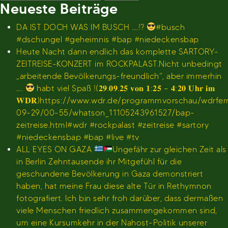
nach:
Neueste Beiträge
DA IST DOCH WAS IM BUSCH ….!?
#busch
#dschungel #geheimnis #bap #niedeckensbap
Heute Nacht dann endlich das komplette SARTORY-
ZEITREISE-KONZERT im ROCKPALAST.Nicht unbedingt
„arbeitende Bevölkerungs-freundlich“, aber immerhin
….
habt viel Spaß !(𝟐𝟗.𝟎𝟗.𝟐𝟓 𝐯𝐨𝐧 𝟏:𝟐𝟓 – 𝟒:𝟐𝟎 𝐔𝐡𝐫 𝐢𝐦
𝐖𝐃𝐑)https://www.wdr.de/programmvorschau/wdrfe
09-29/00-55/whatson_11105243961527/bap-
zeitreise.html#wdr #rockpalast #zeitreise #sartory
#niedeckensbap #bap #live #tv
ALL EYES ON GAZA
Ungefähr zur gleichen Zeit als
in Berlin Zehntausende ihr Mitgefühl für die
geschundene Bevölkerung in Gaza demonstriert
haben, hat meine Frau diese alte Tür in Rethymnon
fotografiert. Ich bin sehr froh darüber, dass dermaßen
viele Menschen friedlich zusammengekommen sind,
um eine Kursumkehr in der Nahost-Politik unserer