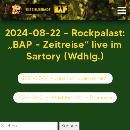
Skip
Nav
to
content
2024-08-22 – Rockpalast:
„BAP – Zeitreise“ live im
Sartory (Wdhlg.)
Beitragsnavigation
2024-07-24 – „Lass dich überwachen!“
2024-09-01 – „Musikfest ION“ – Dylanreise
Suchen