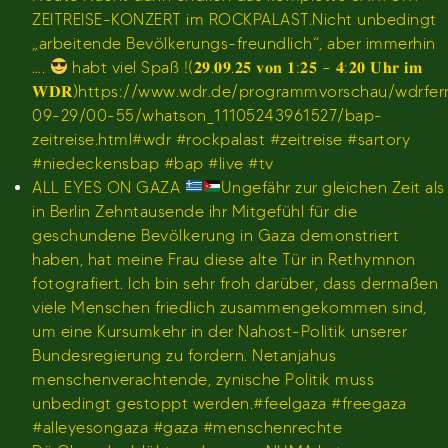
ZEITREISE-KONZERT im ROCKPALAST.Nicht unbedingt
„arbeitende Bevölkerungs-freundlich“, aber immerhin
….
habt viel Spaß !(𝟐𝟗.𝟎𝟗.𝟐𝟓 𝐯𝐨𝐧 𝟏:𝟐𝟓 – 𝟒:𝟐𝟎 𝐔𝐡𝐫 𝐢𝐦
𝐖𝐃𝐑)https://www.wdr.de/programmvorschau/wdrfe
09-29/00-55/whatson_11105243961527/bap-
zeitreise.html#wdr #rockpalast #zeitreise #sartory
#niedeckensbap #bap #live #tv
ALL EYES ON GAZA
Ungefähr zur gleichen Zeit als
in Berlin Zehntausende ihr Mitgefühl für die
geschundene Bevölkerung in Gaza demonstriert
haben, hat meine Frau diese alte Tür in Rethymnon
fotografiert. Ich bin sehr froh darüber, dass dermaßen
viele Menschen friedlich zusammengekommen sind,
um eine Kursumkehr in der Nahost-Politik unserer
Bundesregierung zu fordern. Netanjahus
menschenverachtende, zynische Politik muss
unbedingt gestoppt werden.#feelgaza #freegaza
#alleyesongaza #gaza #menschenrechte