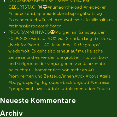
Dä Oleander blöht und unsere NUMA hat
GEBURTSTAG!
#numaontheroad #niedecken
#niedeckensbap #niedeckensbap #geburtstag
#oleander #ichwünschmirduwöhrshe #familienalbum
#reinrassijestroossekööter
PROGRAMMHINWEIS
Morgen am Samstag, den
20.09.2025 wird auf VOX vier Stunden lang die Doku:
„Back for Good – 40 Jahre Boy- & Girlgroups“
wiederholt. Es geht also erneut auf musikalische
Zeitreise und es werden die größten Hits von Boy-
und Girlgroups der vergangenen vier Jahrzehnte
beleuchtet – kommentiert von mehr als 40
Prominenten und Zeitzeug/innen.#vox #boys #girls
#boygroups #girlsgroups #backforgood #zeitreise
#programmhinweis #doku #dokumentation #musik
Neueste Kommentare
Archiv