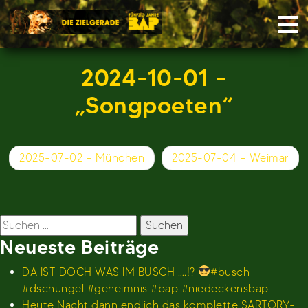
Skip
Nav
to
content
2024-10-01 –
„Songpoeten“
Beitragsnavigation
2025-07-02 – München
2025-07-04 – Weimar
Suchen
nach:
Neueste Beiträge
DA IST DOCH WAS IM BUSCH ….!?
#busch
#dschungel #geheimnis #bap #niedeckensbap
Heute Nacht dann endlich das komplette SARTORY-