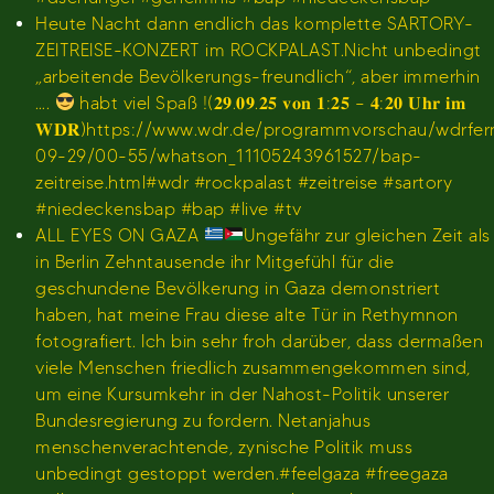
Heute Nacht dann endlich das komplette SARTORY-
ZEITREISE-KONZERT im ROCKPALAST.Nicht unbedingt
„arbeitende Bevölkerungs-freundlich“, aber immerhin
….
habt viel Spaß !(𝟐𝟗.𝟎𝟗.𝟐𝟓 𝐯𝐨𝐧 𝟏:𝟐𝟓 – 𝟒:𝟐𝟎 𝐔𝐡𝐫 𝐢𝐦
𝐖𝐃𝐑)https://www.wdr.de/programmvorschau/wdrfe
09-29/00-55/whatson_11105243961527/bap-
zeitreise.html#wdr #rockpalast #zeitreise #sartory
#niedeckensbap #bap #live #tv
ALL EYES ON GAZA
Ungefähr zur gleichen Zeit als
in Berlin Zehntausende ihr Mitgefühl für die
geschundene Bevölkerung in Gaza demonstriert
haben, hat meine Frau diese alte Tür in Rethymnon
fotografiert. Ich bin sehr froh darüber, dass dermaßen
viele Menschen friedlich zusammengekommen sind,
um eine Kursumkehr in der Nahost-Politik unserer
Bundesregierung zu fordern. Netanjahus
menschenverachtende, zynische Politik muss
unbedingt gestoppt werden.#feelgaza #freegaza