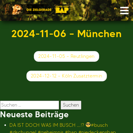
Skip
Nav
to
content
2024-11-06 – München
Beitragsnavigation
2024-11-05 – Reutlingen
2024-12-12 – Köln Zusatztermin
Suchen
nach:
Neueste Beiträge
DA IST DOCH WAS IM BUSCH ….!?
#busch
#dschungel #geheimnis #bap #niedeckensbap