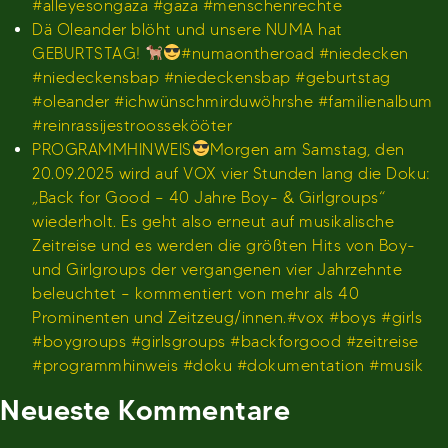
#alleyesongaza #gaza #menschenrechte
Dä Oleander blöht und unsere NUMA hat
GEBURTSTAG!
#numaontheroad #niedecken
#niedeckensbap #niedeckensbap #geburtstag
#oleander #ichwünschmirduwöhrshe #familienalbum
#reinrassijestroossekööter
PROGRAMMHINWEIS
Morgen am Samstag, den
20.09.2025 wird auf VOX vier Stunden lang die Doku:
„Back for Good – 40 Jahre Boy- & Girlgroups“
wiederholt. Es geht also erneut auf musikalische
Zeitreise und es werden die größten Hits von Boy-
und Girlgroups der vergangenen vier Jahrzehnte
beleuchtet – kommentiert von mehr als 40
Prominenten und Zeitzeug/innen.#vox #boys #girls
#boygroups #girlsgroups #backforgood #zeitreise
#programmhinweis #doku #dokumentation #musik
Neueste Kommentare