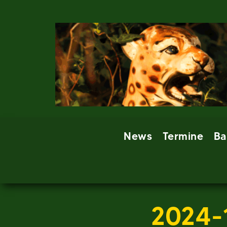
Skip
to
content
News
Termine
Ba
2024-1