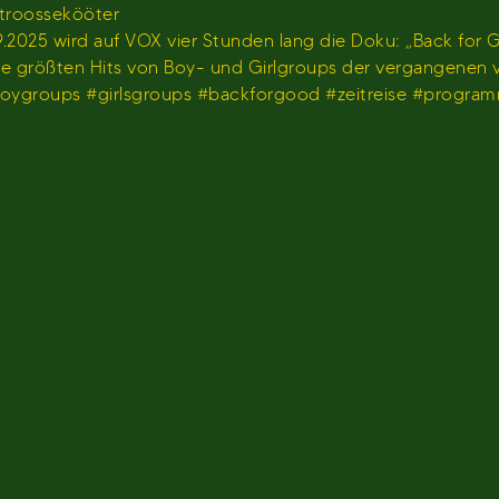
stroossekööter
2025 wird auf VOX vier Stunden lang die Doku: „Back for G
 die größten Hits von Boy- und Girlgroups der vergangenen
#boygroups #girlsgroups #backforgood #zeitreise #progr