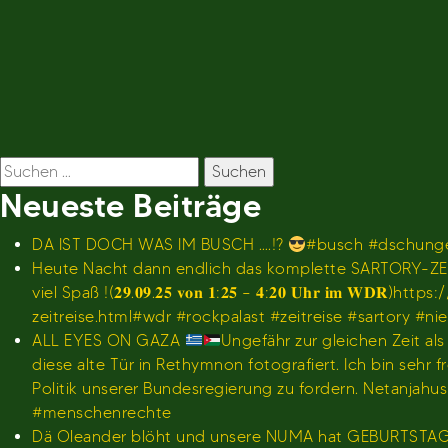
Beitragsnavigation
Suchen
nach:
Neueste Beiträge
DA IST DOCH WAS IM BUSCH ….!?
#busch #dschunge
Heute Nacht dann endlich das komplette SARTORY-ZEI
viel Spaß !(𝟐𝟗.𝟎𝟗.𝟐𝟓 𝐯𝐨𝐧 𝟏:𝟐𝟓 – 𝟒:𝟐𝟎 𝐔𝐡
zeitreise.html#wdr #rockpalast #zeitreise #sartory #n
ALL EYES ON GAZA
Ungefähr zur gleichen Zeit al
diese alte Tür in Rethymnon fotografiert. Ich bin se
Politik unserer Bundesregierung zu fordern. Netanjah
#menschenrechte
Dä Oleander blöht und unsere NUMA hat GEBURTSTA