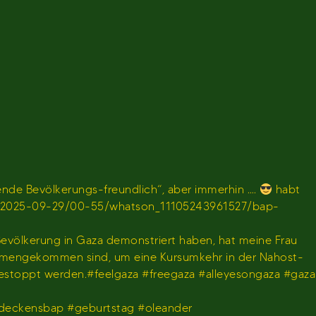
de Bevölkerungs-freundlich“, aber immerhin ….
habt
en/sendung/2025-09-29/00-55/whatson_11105243961527/bap-
 Bevölkerung in Gaza demonstriert haben, hat meine Frau
usammengekommen sind, um eine Kursumkehr in der Nahost-
gestoppt werden.#feelgaza #freegaza #alleyesongaza #gaza
deckensbap #geburtstag #oleander