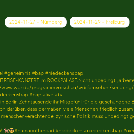
2024-11-27 – Nürnberg
2024-11-29 – Freiburg
l #geheimnis #bap #niedeckensbap
TREISE-KONZERT im ROCKPALAST.Nicht unbedingt „arbeiten
𝐫 𝐢𝐦 𝐖𝐃𝐑)https://www.wdr.de/programmvorschau/wdrfernseh
iedeckensbap #bap #live #tv
s in Berlin Zehntausende ihr Mitgefühl für die geschundene
hr froh darüber, dass dermaßen viele Menschen friedlich z
us menschenverachtende, zynische Politik muss unbedingt 
G!
#numaontheroad #niedecken #niedeckensbap #nie