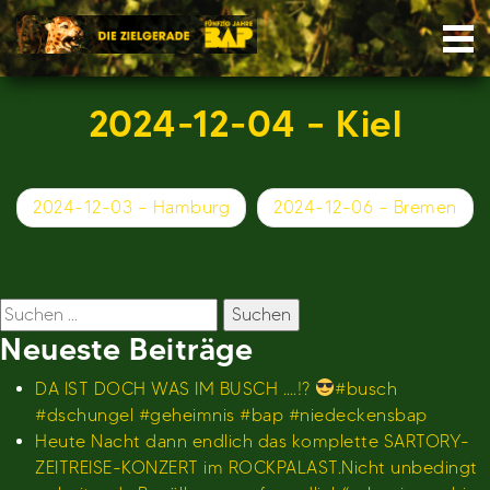
Skip
Nav
to
content
2024-12-04 – Kiel
Beitragsnavigation
2024-12-03 – Hamburg
2024-12-06 – Bremen
Suchen
nach:
Neueste Beiträge
DA IST DOCH WAS IM BUSCH ….!?
#busch
#dschungel #geheimnis #bap #niedeckensbap
Heute Nacht dann endlich das komplette SARTORY-
ZEITREISE-KONZERT im ROCKPALAST.Nicht unbedingt