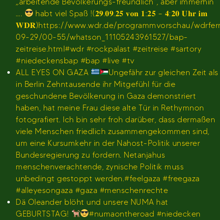
„arbeitende Bevölkerungs-freundlich“, aber immerhin
….
habt viel Spaß !(𝟐𝟗.𝟎𝟗.𝟐𝟓 𝐯𝐨𝐧 𝟏:𝟐𝟓 – 𝟒:𝟐𝟎 𝐔𝐡𝐫 𝐢𝐦
𝐖𝐃𝐑)https://www.wdr.de/programmvorschau/wdrfe
09-29/00-55/whatson_11105243961527/bap-
zeitreise.html#wdr #rockpalast #zeitreise #sartory
#niedeckensbap #bap #live #tv
ALL EYES ON GAZA
Ungefähr zur gleichen Zeit als
in Berlin Zehntausende ihr Mitgefühl für die
geschundene Bevölkerung in Gaza demonstriert
haben, hat meine Frau diese alte Tür in Rethymnon
fotografiert. Ich bin sehr froh darüber, dass dermaßen
viele Menschen friedlich zusammengekommen sind,
um eine Kursumkehr in der Nahost-Politik unserer
Bundesregierung zu fordern. Netanjahus
menschenverachtende, zynische Politik muss
unbedingt gestoppt werden.#feelgaza #freegaza
#alleyesongaza #gaza #menschenrechte
Dä Oleander blöht und unsere NUMA hat
GEBURTSTAG!
#numaontheroad #niedecken