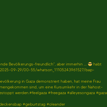
de Bevölkerungs-freundlich“, aber immerhin ….
habt
en/sendung/2025-09-29/00-55/whatson_11105243961527/bap-
 Bevölkerung in Gaza demonstriert haben, hat meine Frau
usammengekommen sind, um eine Kursumkehr in der Nahost-
gestoppt werden.#feelgaza #freegaza #alleyesongaza #gaza
deckensbap #geburtstag #oleander