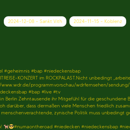
2024-12-08 – Sankt Vith
2024-11-15 – Koblenz
l #geheimnis #bap #niedeckensbap
TREISE-KONZERT im ROCKPALAST.Nicht unbedingt „arbeiten
𝐫 𝐢𝐦 𝐖𝐃𝐑)https://www.wdr.de/programmvorschau/wdrfernseh
iedeckensbap #bap #live #tv
s in Berlin Zehntausende ihr Mitgefühl für die geschundene
hr froh darüber, dass dermaßen viele Menschen friedlich z
us menschenverachtende, zynische Politik muss unbedingt 
G!
#numaontheroad #niedecken #niedeckensbap #nie