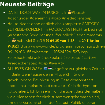
nach:
Neueste Beiträge
DA IST DOCH WAS IM BUSCH ….!?
#busch
#dschungel #geheimnis #bap #niedeckensbap
Heute Nacht dann endlich das komplette SARTORY-
ZEITREISE-KONZERT im ROCKPALAST.Nicht unbedingt
„arbeitende Bevölkerungs-freundlich“, aber immerhin
….
habt viel Spaß !(𝟐𝟗.𝟎𝟗.𝟐𝟓 𝐯𝐨𝐧 𝟏:𝟐𝟓 – 𝟒:𝟐𝟎 𝐔𝐡𝐫 𝐢𝐦
𝐖𝐃𝐑)https://www.wdr.de/programmvorschau/wdrfe
09-29/00-55/whatson_11105243961527/bap-
zeitreise.html#wdr #rockpalast #zeitreise #sartory
#niedeckensbap #bap #live #tv
ALL EYES ON GAZA
Ungefähr zur gleichen Zeit als
in Berlin Zehntausende ihr Mitgefühl für die
geschundene Bevölkerung in Gaza demonstriert
haben, hat meine Frau diese alte Tür in Rethymnon
fotografiert. Ich bin sehr froh darüber, dass dermaßen
viele Menschen friedlich zusammengekommen sind,
um eine Kursumkehr in der Nahost-Politik unserer