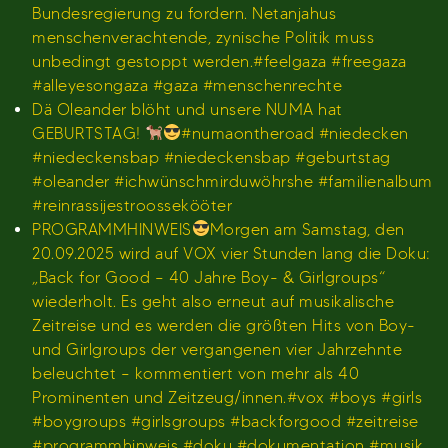
Bundesregierung zu fordern. Netanjahus
menschenverachtende, zynische Politik muss
unbedingt gestoppt werden.#feelgaza #freegaza
#alleyesongaza #gaza #menschenrechte
Dä Oleander blöht und unsere NUMA hat
GEBURTSTAG!
#numaontheroad #niedecken
#niedeckensbap #niedeckensbap #geburtstag
#oleander #ichwünschmirduwöhrshe #familienalbum
#reinrassijestroossekööter
PROGRAMMHINWEIS
Morgen am Samstag, den
20.09.2025 wird auf VOX vier Stunden lang die Doku:
„Back for Good – 40 Jahre Boy- & Girlgroups“
wiederholt. Es geht also erneut auf musikalische
Zeitreise und es werden die größten Hits von Boy-
und Girlgroups der vergangenen vier Jahrzehnte
beleuchtet – kommentiert von mehr als 40
Prominenten und Zeitzeug/innen.#vox #boys #girls
#boygroups #girlsgroups #backforgood #zeitreise
#programmhinweis #doku #dokumentation #musik