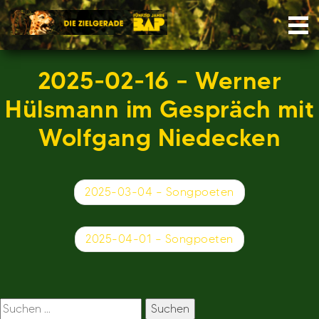
Skip
Nav
to
content
2025-02-16 – Werner
Hülsmann im Gespräch mit
Wolfgang Niedecken
Beitragsnavigation
2025-03-04 – Songpoeten
2025-04-01 – Songpoeten
Suchen