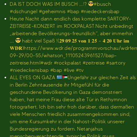
DA IST DOCH WAS IM BUSCH ….!?
#busch
#dschungel #geheimnis #bap #niedeckensbap
Heute Nacht dann endlich das komplette SARTORY-
ZEITREISE-KONZERT im ROCKPALAST.Nicht unbedingt
„arbeitende Bevölkerungs-freundlich“, aber immerhin
….
habt viel Spaß !(𝟐𝟗.𝟎𝟗.𝟐𝟓 𝐯𝐨𝐧 𝟏:𝟐𝟓 – 𝟒:𝟐𝟎 𝐔𝐡𝐫 𝐢𝐦
𝐖𝐃𝐑)https://www.wdr.de/programmvorschau/wdrfe
09-29/00-55/whatson_11105243961527/bap-
zeitreise.html#wdr #rockpalast #zeitreise #sartory
#niedeckensbap #bap #live #tv
ALL EYES ON GAZA
Ungefähr zur gleichen Zeit als
in Berlin Zehntausende ihr Mitgefühl für die
geschundene Bevölkerung in Gaza demonstriert
haben, hat meine Frau diese alte Tür in Rethymnon
fotografiert. Ich bin sehr froh darüber, dass dermaßen
viele Menschen friedlich zusammengekommen sind,
um eine Kursumkehr in der Nahost-Politik unserer
Bundesregierung zu fordern. Netanjahus
menschenverachtende, zynische Politik muss