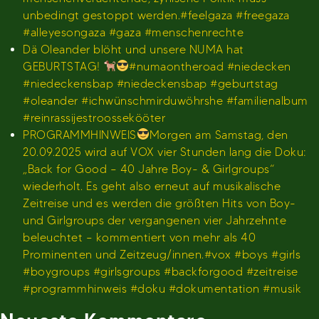
unbedingt gestoppt werden.#feelgaza #freegaza
#alleyesongaza #gaza #menschenrechte
Dä Oleander blöht und unsere NUMA hat
GEBURTSTAG!
#numaontheroad #niedecken
#niedeckensbap #niedeckensbap #geburtstag
#oleander #ichwünschmirduwöhrshe #familienalbum
#reinrassijestroossekööter
PROGRAMMHINWEIS
Morgen am Samstag, den
20.09.2025 wird auf VOX vier Stunden lang die Doku:
„Back for Good – 40 Jahre Boy- & Girlgroups“
wiederholt. Es geht also erneut auf musikalische
Zeitreise und es werden die größten Hits von Boy-
und Girlgroups der vergangenen vier Jahrzehnte
beleuchtet – kommentiert von mehr als 40
Prominenten und Zeitzeug/innen.#vox #boys #girls
#boygroups #girlsgroups #backforgood #zeitreise
#programmhinweis #doku #dokumentation #musik