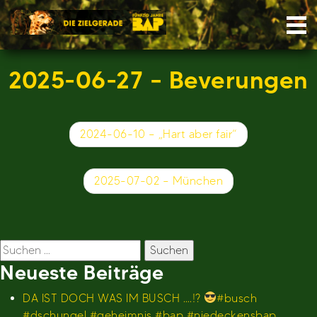
Skip
Nav
to
content
2025-06-27 – Beverungen
Beitragsnavigation
2024-06-10 – „Hart aber fair“
2025-07-02 – München
Suchen
nach:
Neueste Beiträge
DA IST DOCH WAS IM BUSCH ….!?
#busch
#dschungel #geheimnis #bap #niedeckensbap