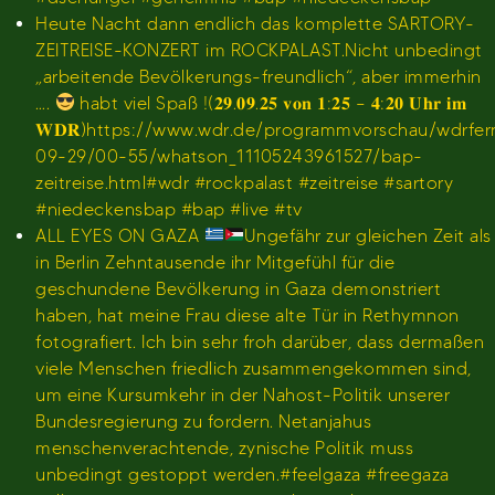
Heute Nacht dann endlich das komplette SARTORY-
ZEITREISE-KONZERT im ROCKPALAST.Nicht unbedingt
„arbeitende Bevölkerungs-freundlich“, aber immerhin
….
habt viel Spaß !(𝟐𝟗.𝟎𝟗.𝟐𝟓 𝐯𝐨𝐧 𝟏:𝟐𝟓 – 𝟒:𝟐𝟎 𝐔𝐡𝐫 𝐢𝐦
𝐖𝐃𝐑)https://www.wdr.de/programmvorschau/wdrfe
09-29/00-55/whatson_11105243961527/bap-
zeitreise.html#wdr #rockpalast #zeitreise #sartory
#niedeckensbap #bap #live #tv
ALL EYES ON GAZA
Ungefähr zur gleichen Zeit als
in Berlin Zehntausende ihr Mitgefühl für die
geschundene Bevölkerung in Gaza demonstriert
haben, hat meine Frau diese alte Tür in Rethymnon
fotografiert. Ich bin sehr froh darüber, dass dermaßen
viele Menschen friedlich zusammengekommen sind,
um eine Kursumkehr in der Nahost-Politik unserer
Bundesregierung zu fordern. Netanjahus
menschenverachtende, zynische Politik muss
unbedingt gestoppt werden.#feelgaza #freegaza