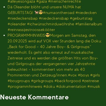
#alleyesongaza #gaza #menschenrechte
Dä Oleander blöht und unsere NUMA hat
GEBURTSTAG!
#numaontheroad #niedecken
#niedeckensbap #niedeckensbap #geburtstag
#oleander #ichwünschmirduwöhrshe #familienalbum
#reinrassijestroossekööter
PROGRAMMHINWEIS
Morgen am Samstag, den
20.09.2025 wird auf VOX vier Stunden lang die Doku:
„Back for Good – 40 Jahre Boy- & Girlgroups“
wiederholt. Es geht also erneut auf musikalische
Zeitreise und es werden die größten Hits von Boy-
und Girlgroups der vergangenen vier Jahrzehnte
beleuchtet – kommentiert von mehr als 40
Prominenten und Zeitzeug/innen.#vox #boys #girls
#boygroups #girlsgroups #backforgood #zeitreise
#programmhinweis #doku #dokumentation #musik
Neueste Kommentare