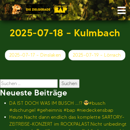
Skip
Nav
to
content
2025-07-18 – Kulmbach
Beitragsnavigation
2025-07-17 – Dinslaken
2025-07-19 – Lörrach
Suchen
nach:
Neueste Beiträge
DA IST DOCH WAS IM BUSCH ….!?
#busch
#dschungel #geheimnis #bap #niedeckensbap
Heute Nacht dann endlich das komplette SARTORY-
ZEITREISE-KONZERT im ROCKPALAST.Nicht unbedingt