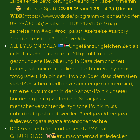
„arbeitende Bevölkerungs-freundlich“, aber immerhin
….
habt viel Spaß !(𝟐𝟗.𝟎𝟗.𝟐𝟓 𝐯𝐨𝐧 𝟏:𝟐𝟓 – 𝟒:𝟐𝟎 𝐔𝐡𝐫 𝐢𝐦
𝐖𝐃𝐑)https://www.wdr.de/programmvorschau/wdrfe
09-29/00-55/whatson_11105243961527/bap-
zeitreise.html#wdr #rockpalast #zeitreise #sartory
#niedeckensbap #bap #live #tv
ALL EYES ON GAZA
Ungefähr zur gleichen Zeit als
in Berlin Zehntausende ihr Mitgefühl für die
geschundene Bevölkerung in Gaza demonstriert
haben, hat meine Frau diese alte Tür in Rethymnon
fotografiert. Ich bin sehr froh darüber, dass dermaßen
viele Menschen friedlich zusammengekommen sind,
um eine Kursumkehr in der Nahost-Politik unserer
Bundesregierung zu fordern. Netanjahus
menschenverachtende, zynische Politik muss
unbedingt gestoppt werden.#feelgaza #freegaza
#alleyesongaza #gaza #menschenrechte
Dä Oleander blöht und unsere NUMA hat
GEBURTSTAG!
#numaontheroad #niedecken