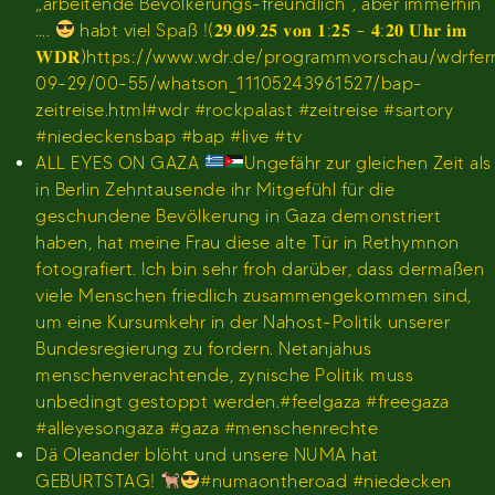
„arbeitende Bevölkerungs-freundlich“, aber immerhin
….
habt viel Spaß !(𝟐𝟗.𝟎𝟗.𝟐𝟓 𝐯𝐨𝐧 𝟏:𝟐𝟓 – 𝟒:𝟐𝟎 𝐔𝐡𝐫 𝐢𝐦
𝐖𝐃𝐑)https://www.wdr.de/programmvorschau/wdrfe
09-29/00-55/whatson_11105243961527/bap-
zeitreise.html#wdr #rockpalast #zeitreise #sartory
#niedeckensbap #bap #live #tv
ALL EYES ON GAZA
Ungefähr zur gleichen Zeit als
in Berlin Zehntausende ihr Mitgefühl für die
geschundene Bevölkerung in Gaza demonstriert
haben, hat meine Frau diese alte Tür in Rethymnon
fotografiert. Ich bin sehr froh darüber, dass dermaßen
viele Menschen friedlich zusammengekommen sind,
um eine Kursumkehr in der Nahost-Politik unserer
Bundesregierung zu fordern. Netanjahus
menschenverachtende, zynische Politik muss
unbedingt gestoppt werden.#feelgaza #freegaza
#alleyesongaza #gaza #menschenrechte
Dä Oleander blöht und unsere NUMA hat
GEBURTSTAG!
#numaontheroad #niedecken