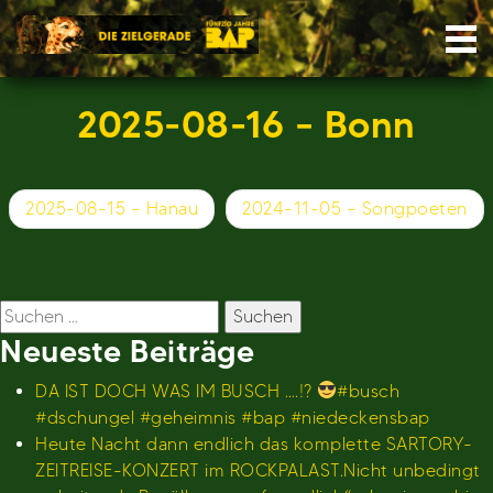
Skip
Nav
to
content
2025-08-16 – Bonn
Beitragsnavigation
2025-08-15 – Hanau
2024-11-05 – Songpoeten
Suchen
nach:
Neueste Beiträge
DA IST DOCH WAS IM BUSCH ….!?
#busch
#dschungel #geheimnis #bap #niedeckensbap
Heute Nacht dann endlich das komplette SARTORY-
ZEITREISE-KONZERT im ROCKPALAST.Nicht unbedingt