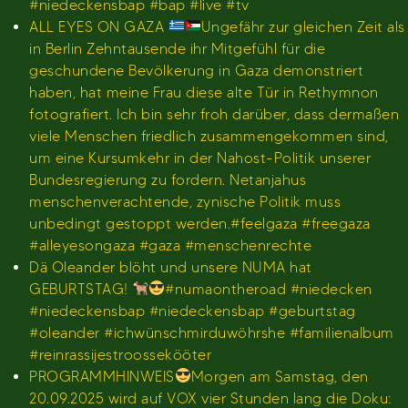
#niedeckensbap #bap #live #tv
ALL EYES ON GAZA
Ungefähr zur gleichen Zeit als
in Berlin Zehntausende ihr Mitgefühl für die
geschundene Bevölkerung in Gaza demonstriert
haben, hat meine Frau diese alte Tür in Rethymnon
fotografiert. Ich bin sehr froh darüber, dass dermaßen
viele Menschen friedlich zusammengekommen sind,
um eine Kursumkehr in der Nahost-Politik unserer
Bundesregierung zu fordern. Netanjahus
menschenverachtende, zynische Politik muss
unbedingt gestoppt werden.#feelgaza #freegaza
#alleyesongaza #gaza #menschenrechte
Dä Oleander blöht und unsere NUMA hat
GEBURTSTAG!
#numaontheroad #niedecken
#niedeckensbap #niedeckensbap #geburtstag
#oleander #ichwünschmirduwöhrshe #familienalbum
#reinrassijestroossekööter
PROGRAMMHINWEIS
Morgen am Samstag, den
20.09.2025 wird auf VOX vier Stunden lang die Doku: