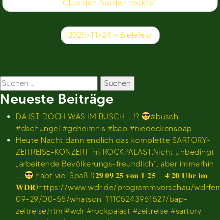
Club den Norden rockte“
2025-11-24 – Bielefeld
Suchen
nach:
Neueste Beiträge
DA IST DOCH WAS IM BUSCH ….!?
#busch
#dschungel #geheimnis #bap #niedeckensbap
Heute Nacht dann endlich das komplette SARTORY-
ZEITREISE-KONZERT im ROCKPALAST.Nicht unbedingt
„arbeitende Bevölkerungs-freundlich“, aber immerhin
….
habt viel Spaß !(𝟐𝟗.𝟎𝟗.𝟐𝟓 𝐯𝐨𝐧 𝟏:𝟐𝟓 – 𝟒:𝟐𝟎 𝐔𝐡𝐫 𝐢𝐦
𝐖𝐃𝐑)https://www.wdr.de/programmvorschau/wdrfe
09-29/00-55/whatson_11105243961527/bap-
zeitreise.html#wdr #rockpalast #zeitreise #sartory