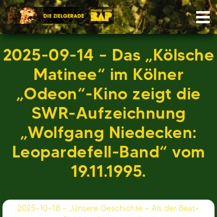
Skip
Nav
to
content
2025-09-14 – Das „Kölsche
Matinee“ im Kölner
„Odeon“-Kino zeigt die
SWR-Aufzeichnung
„Wolfgang Niedecken:
Leopardefell-Band“ vom
19.11.1995.
Beitragsnavigation
2025-10-18 – „Unsere Geschichte – Als der Beat-