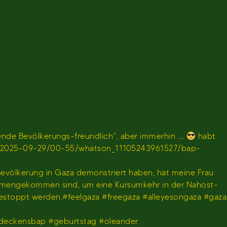
de Bevölkerungs-freundlich“, aber immerhin ….
habt
en/sendung/2025-09-29/00-55/whatson_11105243961527/bap-
 Bevölkerung in Gaza demonstriert haben, hat meine Frau
usammengekommen sind, um eine Kursumkehr in der Nahost-
gestoppt werden.#feelgaza #freegaza #alleyesongaza #gaza
deckensbap #geburtstag #oleander