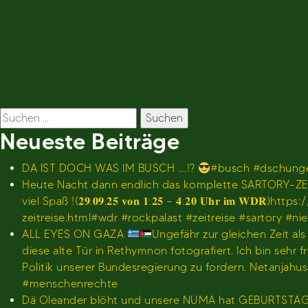
Beitragsnavigation
Suchen
nach:
Neueste Beiträge
DA IST DOCH WAS IM BUSCH ….!?
#busch #dschunge
Heute Nacht dann endlich das komplette SARTORY-ZEI
viel Spaß !(𝟐𝟗.𝟎𝟗.𝟐𝟓 𝐯𝐨𝐧 𝟏:𝟐𝟓 – 𝟒:𝟐𝟎 𝐔𝐡
zeitreise.html#wdr #rockpalast #zeitreise #sartory #n
ALL EYES ON GAZA
Ungefähr zur gleichen Zeit al
diese alte Tür in Rethymnon fotografiert. Ich bin se
Politik unserer Bundesregierung zu fordern. Netanjah
#menschenrechte
Dä Oleander blöht und unsere NUMA hat GEBURTSTA