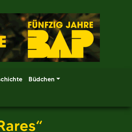
chichte
Büdchen
Rares“