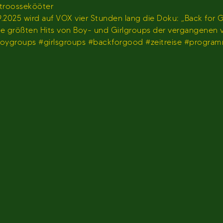
stroossekööter
2025 wird auf VOX vier Stunden lang die Doku: „Back for G
 die größten Hits von Boy- und Girlgroups der vergangenen
#boygroups #girlsgroups #backforgood #zeitreise #progr