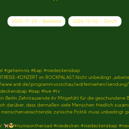
2025-11-24 – Bielefeld
2026-12-02 – Zürich
l #geheimnis #bap #niedeckensbap
TREISE-KONZERT im ROCKPALAST.Nicht unbedingt „arbeiten
𝐫 𝐢𝐦 𝐖𝐃𝐑)https://www.wdr.de/programmvorschau/wdrfernseh
iedeckensbap #bap #live #tv
s in Berlin Zehntausende ihr Mitgefühl für die geschundene
hr froh darüber, dass dermaßen viele Menschen friedlich z
us menschenverachtende, zynische Politik muss unbedingt 
G!
#numaontheroad #niedecken #niedeckensbap #nie