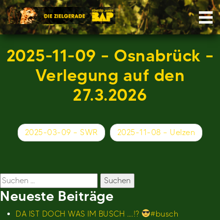
Skip
Nav
to
content
2025-11-09 – Osnabrück –
Verlegung auf den
27.3.2026
Beitragsnavigation
2025-03-09 – SWR
2025-11-08 – Uelzen
Suchen
nach:
Neueste Beiträge
DA IST DOCH WAS IM BUSCH ….!?
#busch