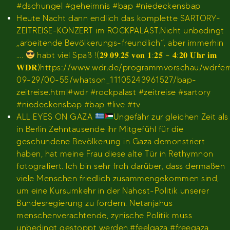
#dschungel #geheimnis #bap #niedeckensbap
Heute Nacht dann endlich das komplette SARTORY-
ZEITREISE-KONZERT im ROCKPALAST.Nicht unbedingt
„arbeitende Bevölkerungs-freundlich“, aber immerhin
….
habt viel Spaß !(𝟐𝟗.𝟎𝟗.𝟐𝟓 𝐯𝐨𝐧 𝟏:𝟐𝟓 – 𝟒:𝟐𝟎 𝐔𝐡𝐫 𝐢𝐦
𝐖𝐃𝐑)https://www.wdr.de/programmvorschau/wdrfe
09-29/00-55/whatson_11105243961527/bap-
zeitreise.html#wdr #rockpalast #zeitreise #sartory
#niedeckensbap #bap #live #tv
ALL EYES ON GAZA
Ungefähr zur gleichen Zeit als
in Berlin Zehntausende ihr Mitgefühl für die
geschundene Bevölkerung in Gaza demonstriert
haben, hat meine Frau diese alte Tür in Rethymnon
fotografiert. Ich bin sehr froh darüber, dass dermaßen
viele Menschen friedlich zusammengekommen sind,
um eine Kursumkehr in der Nahost-Politik unserer
Bundesregierung zu fordern. Netanjahus
menschenverachtende, zynische Politik muss
unbedingt gestoppt werden.#feelgaza #freegaza