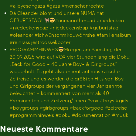
#alleyesongaza #gaza #menschenrechte
Dä Oleander blöht und unsere NUMA hat
GEBURTSTAG!
#numaontheroad #niedecken
#niedeckensbap #niedeckensbap #geburtstag
#oleander #ichwünschmirduwöhrshe #familienalbum
#reinrassijestroossekööter
PROGRAMMHINWEIS
Morgen am Samstag, den
20.09.2025 wird auf VOX vier Stunden lang die Doku:
„Back for Good – 40 Jahre Boy- & Girlgroups“
wiederholt. Es geht also erneut auf musikalische
Zeitreise und es werden die größten Hits von Boy-
und Girlgroups der vergangenen vier Jahrzehnte
beleuchtet – kommentiert von mehr als 40
Prominenten und Zeitzeug/innen.#vox #boys #girls
#boygroups #girlsgroups #backforgood #zeitreise
#programmhinweis #doku #dokumentation #musik
Neueste Kommentare