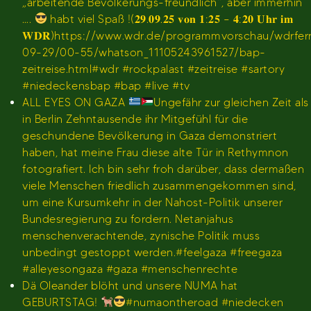
„arbeitende Bevölkerungs-freundlich“, aber immerhin
….
habt viel Spaß !(𝟐𝟗.𝟎𝟗.𝟐𝟓 𝐯𝐨𝐧 𝟏:𝟐𝟓 – 𝟒:𝟐𝟎 𝐔𝐡𝐫 𝐢𝐦
𝐖𝐃𝐑)https://www.wdr.de/programmvorschau/wdrfe
09-29/00-55/whatson_11105243961527/bap-
zeitreise.html#wdr #rockpalast #zeitreise #sartory
#niedeckensbap #bap #live #tv
ALL EYES ON GAZA
Ungefähr zur gleichen Zeit als
in Berlin Zehntausende ihr Mitgefühl für die
geschundene Bevölkerung in Gaza demonstriert
haben, hat meine Frau diese alte Tür in Rethymnon
fotografiert. Ich bin sehr froh darüber, dass dermaßen
viele Menschen friedlich zusammengekommen sind,
um eine Kursumkehr in der Nahost-Politik unserer
Bundesregierung zu fordern. Netanjahus
menschenverachtende, zynische Politik muss
unbedingt gestoppt werden.#feelgaza #freegaza
#alleyesongaza #gaza #menschenrechte
Dä Oleander blöht und unsere NUMA hat
GEBURTSTAG!
#numaontheroad #niedecken