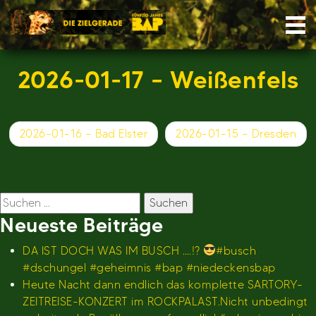
Skip
Nav
to
content
2026-01-17 – Weißenfels
Beitragsnavigation
2026-01-16 – Bad Elster
2026-01-15 – Dresden
Suchen
nach:
Neueste Beiträge
DA IST DOCH WAS IM BUSCH ….!?
#busch
#dschungel #geheimnis #bap #niedeckensbap
Heute Nacht dann endlich das komplette SARTORY-
ZEITREISE-KONZERT im ROCKPALAST.Nicht unbedingt