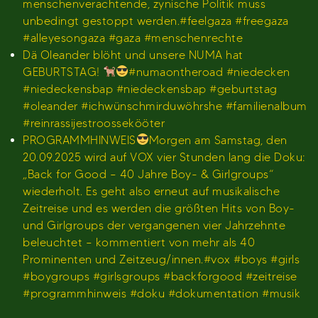
menschenverachtende, zynische Politik muss
unbedingt gestoppt werden.#feelgaza #freegaza
#alleyesongaza #gaza #menschenrechte
Dä Oleander blöht und unsere NUMA hat
GEBURTSTAG!
#numaontheroad #niedecken
#niedeckensbap #niedeckensbap #geburtstag
#oleander #ichwünschmirduwöhrshe #familienalbum
#reinrassijestroossekööter
PROGRAMMHINWEIS
Morgen am Samstag, den
20.09.2025 wird auf VOX vier Stunden lang die Doku:
„Back for Good – 40 Jahre Boy- & Girlgroups“
wiederholt. Es geht also erneut auf musikalische
Zeitreise und es werden die größten Hits von Boy-
und Girlgroups der vergangenen vier Jahrzehnte
beleuchtet – kommentiert von mehr als 40
Prominenten und Zeitzeug/innen.#vox #boys #girls
#boygroups #girlsgroups #backforgood #zeitreise
#programmhinweis #doku #dokumentation #musik