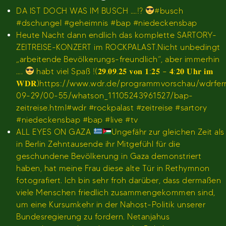
DA IST DOCH WAS IM BUSCH ….!?
#busch
#dschungel #geheimnis #bap #niedeckensbap
Heute Nacht dann endlich das komplette SARTORY-
ZEITREISE-KONZERT im ROCKPALAST.Nicht unbedingt
„arbeitende Bevölkerungs-freundlich“, aber immerhin
….
habt viel Spaß !(𝟐𝟗.𝟎𝟗.𝟐𝟓 𝐯𝐨𝐧 𝟏:𝟐𝟓 – 𝟒:𝟐𝟎 𝐔𝐡𝐫 𝐢𝐦
𝐖𝐃𝐑)https://www.wdr.de/programmvorschau/wdrfe
09-29/00-55/whatson_11105243961527/bap-
zeitreise.html#wdr #rockpalast #zeitreise #sartory
#niedeckensbap #bap #live #tv
ALL EYES ON GAZA
Ungefähr zur gleichen Zeit als
in Berlin Zehntausende ihr Mitgefühl für die
geschundene Bevölkerung in Gaza demonstriert
haben, hat meine Frau diese alte Tür in Rethymnon
fotografiert. Ich bin sehr froh darüber, dass dermaßen
viele Menschen friedlich zusammengekommen sind,
um eine Kursumkehr in der Nahost-Politik unserer
Bundesregierung zu fordern. Netanjahus