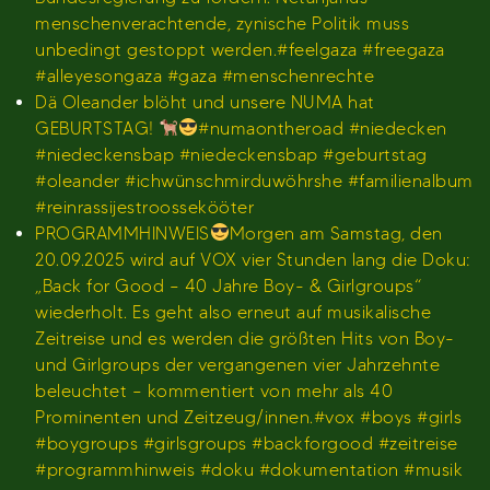
menschenverachtende, zynische Politik muss
unbedingt gestoppt werden.#feelgaza #freegaza
#alleyesongaza #gaza #menschenrechte
Dä Oleander blöht und unsere NUMA hat
GEBURTSTAG!
#numaontheroad #niedecken
#niedeckensbap #niedeckensbap #geburtstag
#oleander #ichwünschmirduwöhrshe #familienalbum
#reinrassijestroossekööter
PROGRAMMHINWEIS
Morgen am Samstag, den
20.09.2025 wird auf VOX vier Stunden lang die Doku:
„Back for Good – 40 Jahre Boy- & Girlgroups“
wiederholt. Es geht also erneut auf musikalische
Zeitreise und es werden die größten Hits von Boy-
und Girlgroups der vergangenen vier Jahrzehnte
beleuchtet – kommentiert von mehr als 40
Prominenten und Zeitzeug/innen.#vox #boys #girls
#boygroups #girlsgroups #backforgood #zeitreise
#programmhinweis #doku #dokumentation #musik