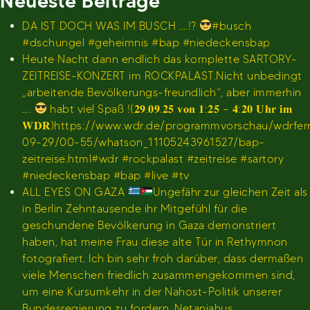
Neueste Beiträge
DA IST DOCH WAS IM BUSCH ….!?
#busch
#dschungel #geheimnis #bap #niedeckensbap
Heute Nacht dann endlich das komplette SARTORY-
ZEITREISE-KONZERT im ROCKPALAST.Nicht unbedingt
„arbeitende Bevölkerungs-freundlich“, aber immerhin
….
habt viel Spaß !(𝟐𝟗.𝟎𝟗.𝟐𝟓 𝐯𝐨𝐧 𝟏:𝟐𝟓 – 𝟒:𝟐𝟎 𝐔𝐡𝐫 𝐢𝐦
𝐖𝐃𝐑)https://www.wdr.de/programmvorschau/wdrfe
09-29/00-55/whatson_11105243961527/bap-
zeitreise.html#wdr #rockpalast #zeitreise #sartory
#niedeckensbap #bap #live #tv
ALL EYES ON GAZA
Ungefähr zur gleichen Zeit als
in Berlin Zehntausende ihr Mitgefühl für die
geschundene Bevölkerung in Gaza demonstriert
haben, hat meine Frau diese alte Tür in Rethymnon
fotografiert. Ich bin sehr froh darüber, dass dermaßen
viele Menschen friedlich zusammengekommen sind,
um eine Kursumkehr in der Nahost-Politik unserer
Bundesregierung zu fordern. Netanjahus