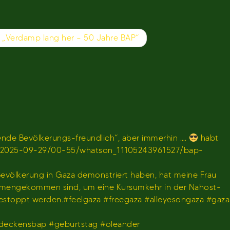
 „Verdamp lang her – 50 Jahre BAP“
de Bevölkerungs-freundlich“, aber immerhin ….
habt
en/sendung/2025-09-29/00-55/whatson_11105243961527/bap-
 Bevölkerung in Gaza demonstriert haben, hat meine Frau
usammengekommen sind, um eine Kursumkehr in der Nahost-
gestoppt werden.#feelgaza #freegaza #alleyesongaza #gaza
deckensbap #geburtstag #oleander