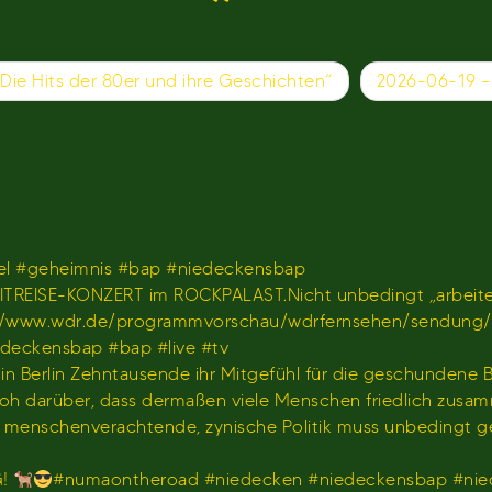
Die Hits der 80er und ihre Geschichten“
2026-06-19 –
l #geheimnis #bap #niedeckensbap
TREISE-KONZERT im ROCKPALAST.Nicht unbedingt „arbeiten
𝐫 𝐢𝐦 𝐖𝐃𝐑)https://www.wdr.de/programmvorschau/wdrfernseh
iedeckensbap #bap #live #tv
s in Berlin Zehntausende ihr Mitgefühl für die geschundene
hr froh darüber, dass dermaßen viele Menschen friedlich z
us menschenverachtende, zynische Politik muss unbedingt 
G!
#numaontheroad #niedecken #niedeckensbap #nie