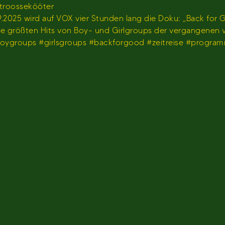
stroossekööter
2025 wird auf VOX vier Stunden lang die Doku: „Back for G
 die größten Hits von Boy- und Girlgroups der vergangenen
#boygroups #girlsgroups #backforgood #zeitreise #progr