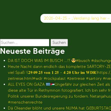
Beitragsnavigation
2026-04-25 – „Verdamp lang her – 
Suchen
nach:
Neueste Beiträge
DA IST DOCH WAS IM BUSCH ….!?
#busch #dschunge
Heute Nacht dann endlich das komplette SARTORY-ZEI
viel Spaß !(𝟐𝟗.𝟎𝟗.𝟐𝟓 𝐯𝐨𝐧 𝟏:𝟐𝟓 – 𝟒:𝟐𝟎 𝐔𝐡
zeitreise.html#wdr #rockpalast #zeitreise #sartory #n
ALL EYES ON GAZA
Ungefähr zur gleichen Zeit al
diese alte Tür in Rethymnon fotografiert. Ich bin se
Politik unserer Bundesregierung zu fordern. Netanjah
#menschenrechte
Dä Oleander blöht und unsere NUMA hat GEBURTSTA