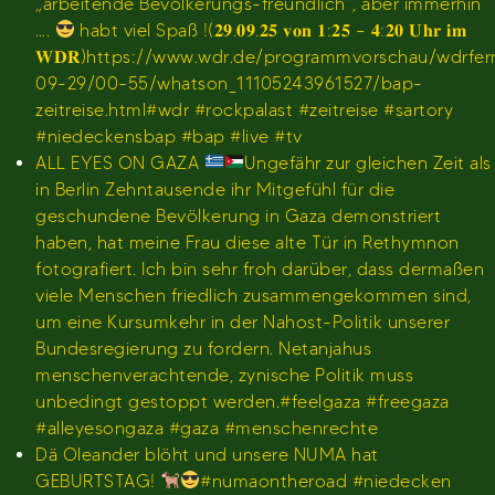
„arbeitende Bevölkerungs-freundlich“, aber immerhin
….
habt viel Spaß !(𝟐𝟗.𝟎𝟗.𝟐𝟓 𝐯𝐨𝐧 𝟏:𝟐𝟓 – 𝟒:𝟐𝟎 𝐔𝐡𝐫 𝐢𝐦
𝐖𝐃𝐑)https://www.wdr.de/programmvorschau/wdrfe
09-29/00-55/whatson_11105243961527/bap-
zeitreise.html#wdr #rockpalast #zeitreise #sartory
#niedeckensbap #bap #live #tv
ALL EYES ON GAZA
Ungefähr zur gleichen Zeit als
in Berlin Zehntausende ihr Mitgefühl für die
geschundene Bevölkerung in Gaza demonstriert
haben, hat meine Frau diese alte Tür in Rethymnon
fotografiert. Ich bin sehr froh darüber, dass dermaßen
viele Menschen friedlich zusammengekommen sind,
um eine Kursumkehr in der Nahost-Politik unserer
Bundesregierung zu fordern. Netanjahus
menschenverachtende, zynische Politik muss
unbedingt gestoppt werden.#feelgaza #freegaza
#alleyesongaza #gaza #menschenrechte
Dä Oleander blöht und unsere NUMA hat
GEBURTSTAG!
#numaontheroad #niedecken