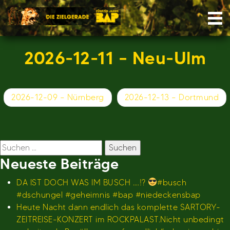
Skip
Nav
to
content
2026-12-11 – Neu-Ulm
Beitragsnavigation
2026-12-09 – Nürnberg
2026-12-13 – Dortmund
Suchen
nach:
Neueste Beiträge
DA IST DOCH WAS IM BUSCH ….!?
#busch
#dschungel #geheimnis #bap #niedeckensbap
Heute Nacht dann endlich das komplette SARTORY-
ZEITREISE-KONZERT im ROCKPALAST.Nicht unbedingt