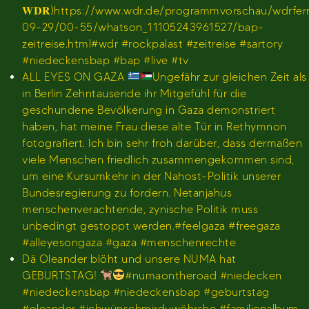
𝐖𝐃𝐑)https://www.wdr.de/programmvorschau/wdrfe
09-29/00-55/whatson_11105243961527/bap-
zeitreise.html#wdr #rockpalast #zeitreise #sartory
#niedeckensbap #bap #live #tv
ALL EYES ON GAZA
Ungefähr zur gleichen Zeit als
in Berlin Zehntausende ihr Mitgefühl für die
geschundene Bevölkerung in Gaza demonstriert
haben, hat meine Frau diese alte Tür in Rethymnon
fotografiert. Ich bin sehr froh darüber, dass dermaßen
viele Menschen friedlich zusammengekommen sind,
um eine Kursumkehr in der Nahost-Politik unserer
Bundesregierung zu fordern. Netanjahus
menschenverachtende, zynische Politik muss
unbedingt gestoppt werden.#feelgaza #freegaza
#alleyesongaza #gaza #menschenrechte
Dä Oleander blöht und unsere NUMA hat
GEBURTSTAG!
#numaontheroad #niedecken
#niedeckensbap #niedeckensbap #geburtstag
#oleander #ichwünschmirduwöhrshe #familienalbum