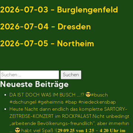
2026-07-03 – Burglengenfeld
2026-07-04 – Dresden
2026-07-05 – Northeim
Suchen
nach:
Neueste Beiträge
DA IST DOCH WAS IM BUSCH ….!?
#busch
#dschungel #geheimnis #bap #niedeckensbap
Heute Nacht dann endlich das komplette SARTORY-
ZEITREISE-KONZERT im ROCKPALAST.Nicht unbedingt
„arbeitende Bevölkerungs-freundlich“, aber immerhin
….
habt viel Spaß !(𝟐𝟗.𝟎𝟗.𝟐𝟓 𝐯𝐨𝐧 𝟏:𝟐𝟓 – 𝟒:𝟐𝟎 𝐔𝐡𝐫 𝐢𝐦