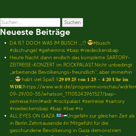
Suchen
nach:
Neueste Beiträge
DA IST DOCH WAS IM BUSCH ….!?
#busch
#dschungel #geheimnis #bap #niedeckensbap
Heute Nacht dann endlich das komplette SARTORY-
ZEITREISE-KONZERT im ROCKPALAST.Nicht unbedingt
„arbeitende Bevölkerungs-freundlich“, aber immerhin
….
habt viel Spaß !(𝟐𝟗.𝟎𝟗.𝟐𝟓 𝐯𝐨𝐧 𝟏:𝟐𝟓 – 𝟒:𝟐𝟎 𝐔𝐡𝐫 𝐢𝐦
𝐖𝐃𝐑)https://www.wdr.de/programmvorschau/wdrfe
09-29/00-55/whatson_11105243961527/bap-
zeitreise.html#wdr #rockpalast #zeitreise #sartory
#niedeckensbap #bap #live #tv
ALL EYES ON GAZA
Ungefähr zur gleichen Zeit als
in Berlin Zehntausende ihr Mitgefühl für die
geschundene Bevölkerung in Gaza demonstriert