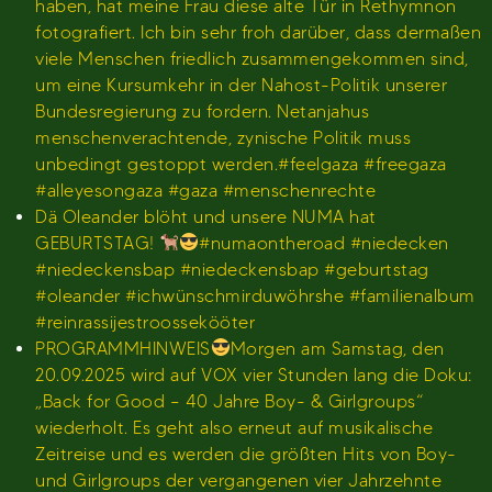
haben, hat meine Frau diese alte Tür in Rethymnon
fotografiert. Ich bin sehr froh darüber, dass dermaßen
viele Menschen friedlich zusammengekommen sind,
um eine Kursumkehr in der Nahost-Politik unserer
Bundesregierung zu fordern. Netanjahus
menschenverachtende, zynische Politik muss
unbedingt gestoppt werden.#feelgaza #freegaza
#alleyesongaza #gaza #menschenrechte
Dä Oleander blöht und unsere NUMA hat
GEBURTSTAG!
#numaontheroad #niedecken
#niedeckensbap #niedeckensbap #geburtstag
#oleander #ichwünschmirduwöhrshe #familienalbum
#reinrassijestroossekööter
PROGRAMMHINWEIS
Morgen am Samstag, den
20.09.2025 wird auf VOX vier Stunden lang die Doku:
„Back for Good – 40 Jahre Boy- & Girlgroups“
wiederholt. Es geht also erneut auf musikalische
Zeitreise und es werden die größten Hits von Boy-
und Girlgroups der vergangenen vier Jahrzehnte